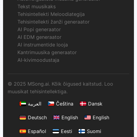
Tekst muusikaks
Tehisintellekti Meloodiategija
Tehisintellekti žanži generaator
AI Popi generaator
AI EDM generaator
AI instrumentide looja
Kantrimuusika generaator
AI-kivimoodustaja
© 2025 MSong.ai. Kõik õigused kaitstud. Loo
muusikat tehisintellektiga.
العربية
Čeština
Dansk
Deutsch
English
English
Español
Eesti
Suomi