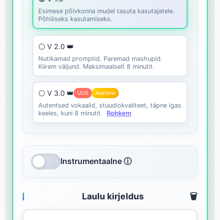
Esimese põlvkonna mudel tasuta kasutajatele.
Põhiliseks kasutamiseks.
⚪ V 2.0 👑
Nutikamad promptid. Paremad mashupid.
Kiirem väljund. Maksimaalselt 8 minutit.
⚪ V 3.0 👑
UUS
Aastane
Autentsed vokaalid, stuudiokvaliteet, täpne igas
keeles, kuni 8 minutit.
Rohkem
Instrumentaalne ⓘ
Laulu kirjeldus
🗑️