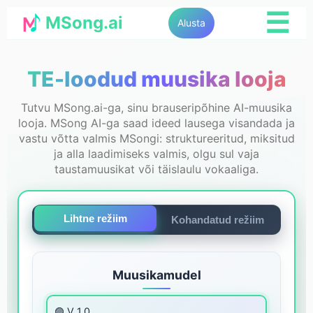
☰
MSong.ai
Alusta
TE-loodud muusika looja
Tutvu MSong.ai-ga, sinu brauseripõhine AI-muusika
looja. MSong AI-ga saad ideed lausega visandada ja
vastu võtta valmis MSongi: struktureeritud, miksitud
ja alla laadimiseks valmis, olgu sul vaja
taustamuusikat või täislaulu vokaaliga.
Lihtne režiim
Kohandatud režiim
Muusikamudel
🟣 V 1.0