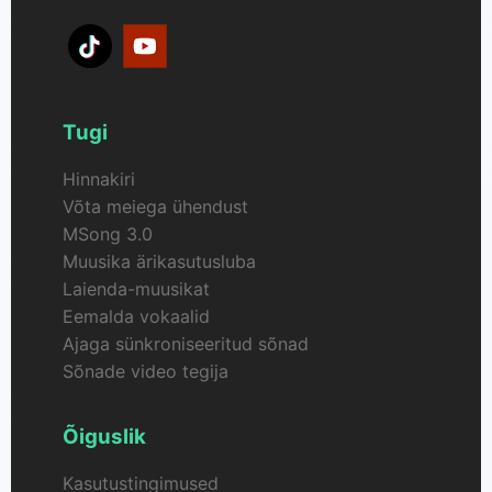
Tugi
Hinnakiri
Võta meiega ühendust
MSong 3.0
Muusika ärikasutusluba
Laienda-muusikat
Eemalda vokaalid
Ajaga sünkroniseeritud sõnad
Sõnade video tegija
Õiguslik
Kasutustingimused