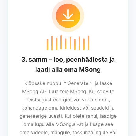
3. samm – loo, peenhäälesta ja
laadi alla oma MSong
Klõpsake nuppu ＂Generate＂ ja laske
MSong AI-l luua teie MSong. Kui soovite
teistsugust energiat või variatsiooni,
kohandage oma kirjeldust või seadeid ja
genereerige uuesti. Kui olete rahul, laadige
oma lugu alla MSong.ai-st ja lisage see
oma videole, mängule, taskuhäälingule või