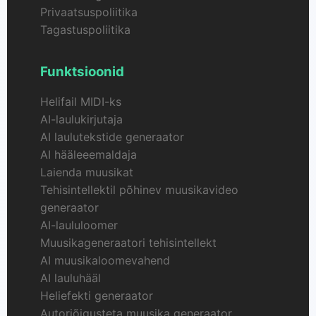
Privaatsuspoliitika
Tagastuspoliitika
Funktsioonid
Helifail MIDI-ks
AI-laulukirjutaja
AI laulutekstide generaator
AI hääleeemaldaja
Laienda muusikat
Tehisintellektil põhinev muusikavideo
generaator
AI-laululoomer
Muusikageneraatori tehisintellekt
AI muusikaloomevahend
AI lauluhääl
Heliefekti generaator
Autoriõigusteta muusika generaator