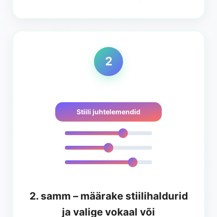
2
Stiili juhtelemendid
2. samm – määrake stiilihaldurid
ja valige vokaal või