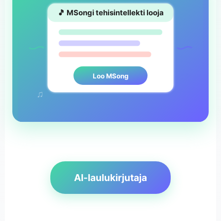
♪
🎵 MSongi tehisintellekti looja
Loo MSong
♫
AI-laulukirjutaja