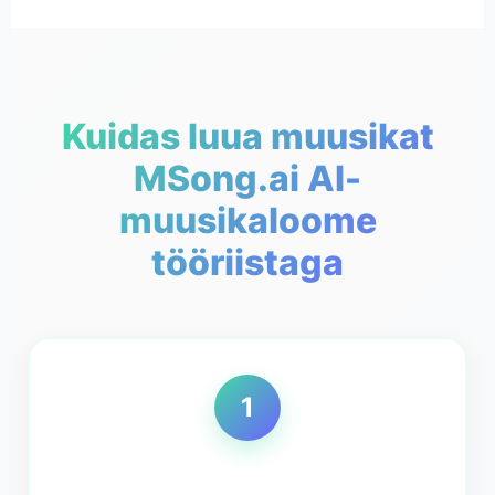
Kuidas luua muusikat
MSong.ai AI-
muusikaloome
tööriistaga
1