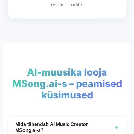
esitusloendile.
AI-muusika looja
MSong.ai-s – peamised
küsimused
Mida tähendab AI Music Creator
+
MSong.ai-s?