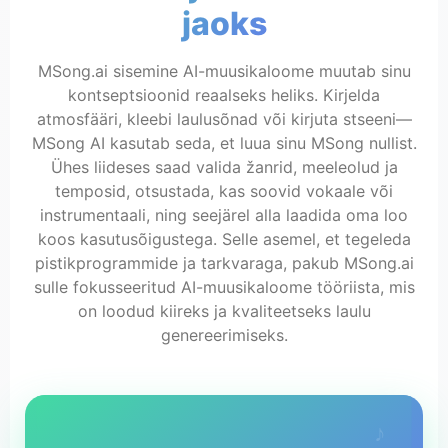
jaoks
MSong.ai sisemine AI-muusikaloome muutab sinu
kontseptsioonid reaalseks heliks. Kirjelda
atmosfääri, kleebi laulusõnad või kirjuta stseeni—
MSong AI kasutab seda, et luua sinu MSong nullist.
Ühes liideses saad valida žanrid, meeleolud ja
temposid, otsustada, kas soovid vokaale või
instrumentaali, ning seejärel alla laadida oma loo
koos kasutusõigustega. Selle asemel, et tegeleda
pistikprogrammide ja tarkvaraga, pakub MSong.ai
sulle fokusseeritud AI-muusikaloome tööriista, mis
on loodud kiireks ja kvaliteetseks laulu
genereerimiseks.