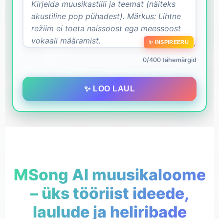
✨ INSPIREERU
0/400 tähemärgid
✨ LOO LAUL
MSong AI muusikaloome
– üks tööriist ideede,
laulude ja heliribade