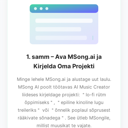
1. samm – Ava MSong.ai ja
Kirjelda Oma Projekti
Minge lehele MSong.ai ja alustage uut laulu.
MSong AI poolt töötavas AI Music Creator
liideses kirjeldage projekti: ＂lo-fi rütm
õppimiseks＂, ＂epiline kinoline lugu
treileriks＂ või ＂õnnelik poplaul sõprusest
rääkivate sõnadega＂. See ütleb MSongile,
millist muusikat te vajate.