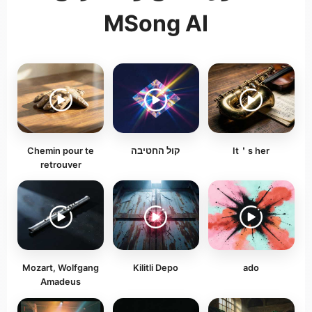
MSong AI
It＇s her
קול החטיבה
Chemin pour te
retrouver
Mozart, Wolfgang
Kilitli Depo
ado
Amadeus