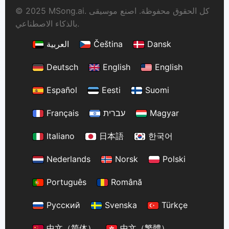
© 2025 MSong.ai. كل الحقوق محفوظة. اصنع موسيقى
بالذكاء الاصطناعي.
Dansk
Čeština
العربية
Deutsch
English
English
Español
Eesti
Suomi
Magyar
עברית
Français
Italiano
日本語
한국어
Nederlands
Norsk
Polski
Português
Română
Русский
Svenska
Türkçe
中文（简体）
中文（繁體）