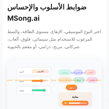
ضوابط الأسلوب والإحساس
MSong.ai
اختر النوع الموسيقي، الإيقاع، مستوى الطاقة، والنمط
المرغوب للاستخدام مثل سينمائي، فلوق، ألعاب،
شركاتي، مريح، درامي، أو مفعم بالحيوية.
إلكتروني
النوع
الألعاب
مدوّنة فيديو (فلوغ)
سينمائي
درامي
ة＂ (corporation). The two provided forms cover adjectival and noun uses.)
مُريح
إيقاع
مبهج
طاقة
معاينة