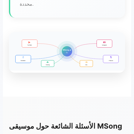
محددة.
▶
📸
YouTube
Instagram
MSong.ai
مولّد
f
🎙️
Facebook
Podcast
📺
🎮
Gaming
Ads
الأسئلة الشائعة حول موسيقى MSong