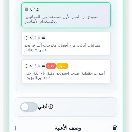
🟣 V 1.0
نموذج من الجيل الأول للمستخدمين المجانيين.
للاستخدام الأساسي.
⚪ V 2.0 👑
مطالبات أذكى. مزج أفضل. مخرجات أسرع. كحد
أقصى 8 دقائق.
⚪ V 3.0 👑
سنوي
جديد
أصوات حقيقية، صوت استوديو، دقيق بأي لغة، حتى
8 دقائق.
المزيد
أداتي ⓘ
🗑️
وصف الأغنية