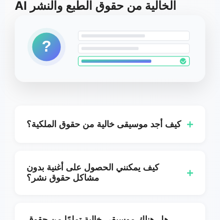
AI الخالية من حقوق الطبع والنشر
?
+
كيف أجد موسيقى خالية من حقوق الملكية؟
استخدم MSong.ai لإنشاء مقطوعات أصلية
واستخدمها بموجب شروط الترخيص الخالي من
كيف يمكنني الحصول على أغنية بدون
+
العمولات المضمنة في خطتك.
مشاكل حقوق نشر؟
يختار معظم المبدعين موسيقى خالية من حقوق
الملكية مع تراخيص واضحة. توفر MSong AI توليد
هل هناك موسيقى خالية تمامًا من حقوق