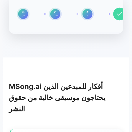
✏️
⚙️
🎵
توليد
الإعدادات
اكتب
MSong.ai أفكار للمبدعين الذين
يحتاجون موسيقى خالية من حقوق
النشر