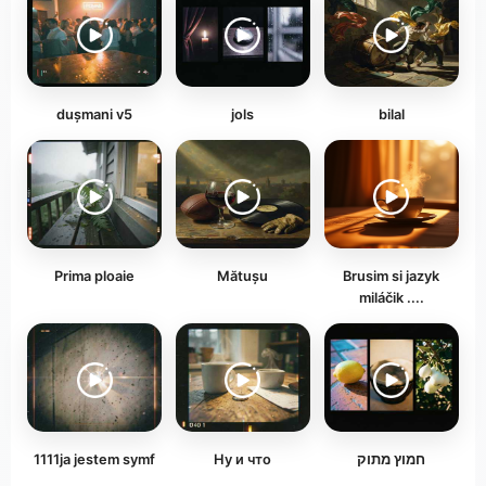
dușmani v5
jols
bilal
Prima ploaie
Mătușu
Brusim si jazyk
miláčik ....
חמוץ מתוק
Ну и что
1111ja jestem symf