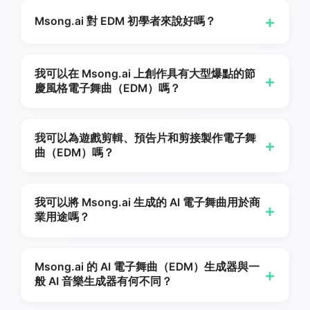
在配音與視覺效果下保持乾淨（無人聲）的 EDM 曲
容，因為它特別能配合動態、節奏感和高能量視覺效
+
Msong.ai 對 EDM 初學者來說好嗎？
目。
果。
Msong.ai
專為在 TikTok、YouTube Shorts、
Instagram Reels、Twitch 及其他平台上發佈內容
Yes.
Msong AI
對於想要在不先掌握每個技術步驟的
的創作者打造。
情況下就獲得真實成果的初學者來說,這是一個更快
我可以在 Msong.ai 上創作具有大型爆點的節
+
慶風格電子舞曲（EDM）嗎？
速的入門點。你不需要知道如何為合成器編程,如何
為低音鼓做側鏈或如何編排橋段——只要描述想要的
是的。節慶風格的電子舞曲是最受歡迎的使用案例之
氛圍,讓Msong來塑造曲目即可。
一，尤其在...
Msong.ai
. 只要描述你想要的──寬廣
我可以為遊戲剪輯、預告片和剪接製作電子舞
+
曲（EDM）嗎？
的合成器、悠長的堆疊、宏大的舞廳式掉拍、適合撼
動觀眾的能量──AI 就會圍繞該方向為你塑造曲目，
是的。電子舞曲和重低音子類型非常適合用於遊戲片
並呈現清晰的堆疊／掉拍／釋放動態。
段、電影預告片、動作剪輯和活動宣傳片——因為它
我可以將 Msong.ai 生成的 AI 電子舞曲用於商
+
業用途嗎？
們具有戲劇性的節奏爆發和低頻衝擊力。請使用「純
音樂」切換功能。
Msong
因此該曲目能乾淨地位於
Yes.
Msong.ai
提供商業授權途徑，讓創作者、品牌
遊戲音效或旁白之下。
與代理商能在有償內容、廣告、客戶專案與產品發表
Msong.ai 的 AI 電子舞曲（EDM）生成器與一
+
般 AI 音樂生成器有何不同？
中使用所產生的EDM。您可以從Msong.ai的授權頁
面連同您的曲目一起下載您的授權證書。