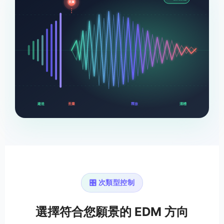
丟棄
建造
丟棄
釋放
溝槽
🎛️ 次類型控制
選擇符合您願景的 EDM 方向