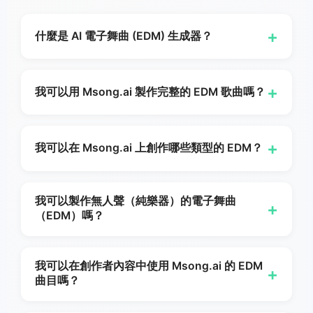
+
什麼是 AI 電子舞曲 (EDM) 生成器？
一個 AI 電子舞曲生成器是一種工具，能幫助你從提
示、歌詞或風格指示創作原創的電子舞曲。與
+
我可以用 Msong.ai 製作完整的 EDM 歌曲嗎？
Msong.ai
, 你可以在線建立 EDM 曲目、器樂、推進
段、爆點和背景音樂 — 無需從空白的 DAW 工作階
Yes.
Msong AI
可以幫助你將一個簡單的想法轉變為
段開始，也不需要製作經驗。
更完整的電子舞曲方向，包含節奏、編曲、能量與製
+
我可以在 Msong.ai 上創作哪些類型的 EDM？
作風格的動態移動。MSong.ai 1.0 可生成最多 4 分
鐘，訂閱者在 MSong.ai 2.0 可生成最多 8 分鐘。
EDM 涵蓋多種子風格，並且
Msong
支援所有最受
歡迎的曲風——house（浩室）、techno（電
我可以製作無人聲（純樂器）的電子舞曲
+
（EDM）嗎？
子）、trance（迷幻）、drum and bass（鼓與貝
斯）、trap（陷阱）、progressive（進步）、big
是的。許多電子舞曲（EDM）使用者特別需要可用
room（大房間）、future bass（未來貝斯）以及
於影片、剪輯、遊戲、實況和健身內容的器樂電子
我可以在創作者內容中使用 Msong.ai 的 EDM
dubstep（重低音）。在你的提示中描述該子類型，
+
曲目嗎？
曲，而不是完整有歌詞的歌曲。請開啟該功能。
器
或在自訂模式的風格選擇器中從中選擇。
樂的
切換至內部
Msong.ai
而且該 AI 將會生成一首
是的。EDM 常用於社群媒體、串流、遊戲和影像內