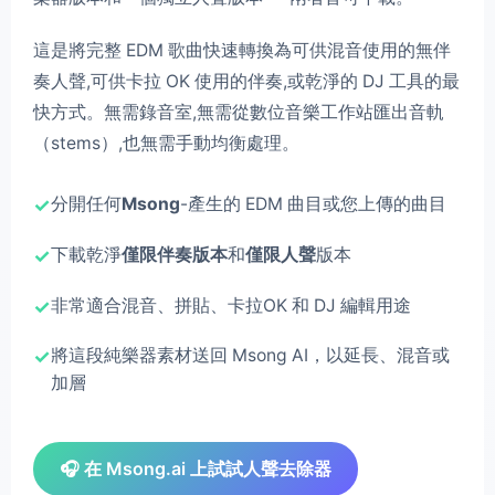
這是將完整 EDM 歌曲快速轉換為可供混音使用的無伴
奏人聲,可供卡拉 OK 使用的伴奏,或乾淨的 DJ 工具的最
快方式。無需錄音室,無需從數位音樂工作站匯出音軌
（stems）,也無需手動均衡處理。
分開任何
Msong
-產生的 EDM 曲目或您上傳的曲目
下載乾淨
僅限伴奏版本
和
僅限人聲
版本
非常適合混音、拼貼、卡拉OK 和 DJ 編輯用途
將這段純樂器素材送回 Msong AI，以延長、混音或
加層
🎧 在 Msong.ai 上試試人聲去除器