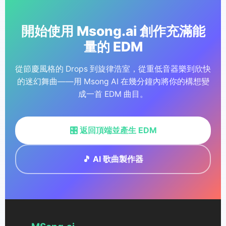
接在提示中引導節奏與感覺（例如「128 BPM
driving house」）。
開始使用 Msong.ai 創作充滿能
量的 EDM
從節慶風格的 Drops 到旋律浩室，從重低音器樂到欣快
的迷幻舞曲——用 Msong AI 在幾分鐘內將你的構想變
成一首 EDM 曲目。
🎛️ 返回頂端並產生 EDM
🎵 AI 歌曲製作器