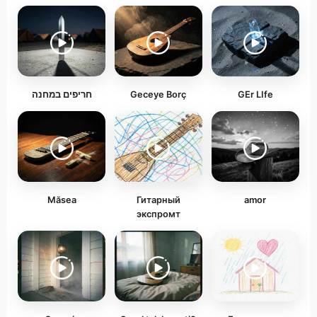
חריפים במחנה
Geceye Borç
GEr LIfe
Măsea
Гитарный
amor
экспромт