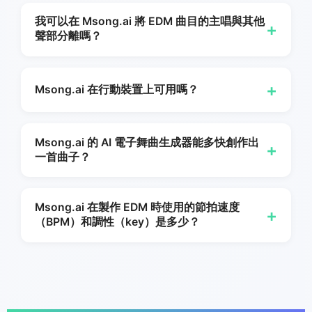
一個通用的 AI 音樂生成器嘗試同等地涵蓋每一種音
樂類型。此
Msong.ai
AI EDM 生成器頁面專為
我可以在 Msong.ai 將 EDM 曲目的主唱與其他
+
聲部分離嗎？
EDM 聽眾所搜尋的內容進行調校——能量、節奏、
子類型選擇、合成器層次、低音、動感與掉拍。這代
是的。那/這
Msong AI
vocal remover 會將任何
表更精準的提示詞與實際聽起來像 EDM 而非通用背
EDM 曲目——無論是在 Msong.ai 上生成的，或是
+
Msong.ai 在行動裝置上可用嗎？
景音樂的曲目。
從您自己的檔案上傳的——拆分為乾淨的僅伴奏版本
與單獨的人聲版本。兩者皆可下載，非常適合用於混
Yes.
Msong.ai
可在任何現代手機或桌面瀏覽器上運
音、串燒、卡拉 OK 與 DJ 編輯。
行，因此您可以在手機、平板或筆電上產生 EDM 曲
Msong.ai 的 AI 電子舞曲生成器能多快創作出
+
一首曲子？
目。Msong.ai 的簡易模式針對單一畫面上的快速提
示式生成進行了優化——當靈感來襲、需要隨時快速
大多數電子舞曲（EDM）草稿
Msong.ai
在不到一
創作時非常理想。
分鐘內就能準備好。你輸入提示、選擇模型、選擇人
Msong.ai 在製作 EDM 時使用的節拍速度
+
（BPM）和調性（key）是多少？
聲或樂器、點選「產生」，AI 便會回傳一個音軌，你
可以播放、精煉、延長或下載為 MP3 或 WAV。
給經典電子舞曲用,
Msong AI
傾向於 124–130
BPM 的 house 和 big room,約 138 BPM 的 trance,
以及約 140/70 BPM 的 dubstep 和較重的低音風
格。您可以透過自訂模式中的 Tempos 選擇器或直