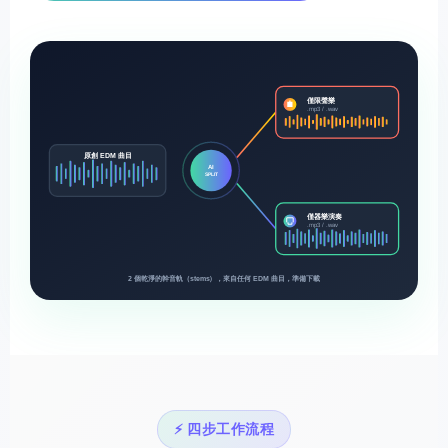
僅限聲樂
.mp3 / .wav
原創 EDM 曲目
AI
SPLIT
僅器樂演奏
.mp3 / .wav
2 個乾淨的幹音軌（stems），來自任何 EDM 曲目，準備下載
⚡ 四步工作流程