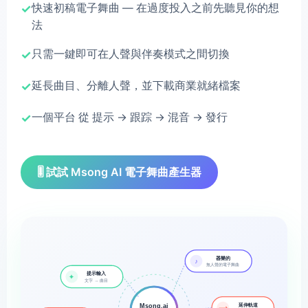
快速初稿電子舞曲 — 在過度投入之前先聽見你的想
法
只需一鍵即可在人聲與伴奏模式之間切換
延長曲目、分離人聲，並下載商業就緒檔案
一個平台 從 提示 → 跟踪 → 混音 → 發行
🎚️ 試試 Msong AI 電子舞曲產生器
器樂的
♪
無人聲的電子舞曲
提示輸入
✦
文字 → 曲目
延伸軌道
Msong.ai