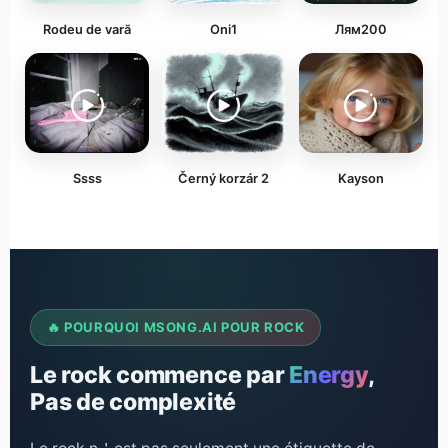
Rodeu de vară
Oni1
Лям200
Ssss
Černý korzár 2
Kayson
🔥 POURQUOI MSONG.AI POUR ROCK
Le rock commence par
Energy
,
Pas de complexité