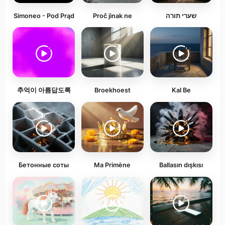
Simoneo - Pod Prąd
Proč jinak ne
שערי תורה
추억이 아름답도록
Broekhoest
Kal Be
Бетонные соты
Ma Primène
Ballasın dışkısı