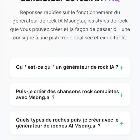
Réponses rapides sur le fonctionnement du
générateur de rock IA Msong.ai, les styles de rock
que vous pouvez créer et la façon de passer d＇une
consigne à une piste rock finalisée et exploitable.
+
Qu＇est-ce qu＇un générateur de rock IA ?
Un générateur de rock par IA est un outil qui
vous aide à créer de la musique rock originale à
Puis-je créer des chansons rock complètes
+
avec Msong.ai ?
partir d＇une invite textuelle, d＇une idée de
paroles ou d＇une direction stylistique. Avec
Oui. Msong AI peut vous aider à créer des idées
Msong.ai, vous pouvez générer des chansons
complètes de chansons rock à partir d＇une
Quels types de roches puis-je créer avec le
+
rock, des instrumentaux axés sur la guitare et
générateur de roches AI Msong.ai ?
ambiance, d＇un thème, d＇un texte ou d＇une
des morceaux à haute énergie en ligne sans
consigne. Cela inclut des morceaux construits
Vous pouvez orienter Msong.ai vers le rock