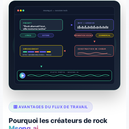
msong.ai — session rock
PROMPT
RIFF + GROOVE
"Rock alternatif brut,
ville nocturne tardive"
SÉPARATION VOCALE
LYRICS
EXTEND
COMMERCIAL
ARRANGEMENT
CONSTRUCTION DE CHŒUR
VERSÉE
INTRO
HAMEÇON
SEUL
FINALE
PISTE PRÊTE · MSONG.AI
🎛️ AVANTAGES DU FLUX DE TRAVAIL
Pourquoi les créateurs de rock
Msong.ai