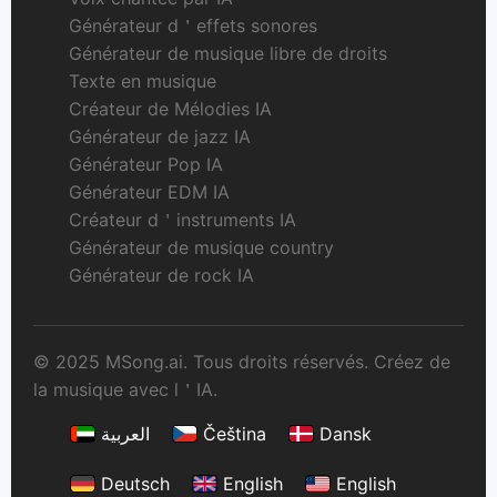
Générateur d＇effets sonores
Générateur de musique libre de droits
Texte en musique
Créateur de Mélodies IA
Générateur de jazz IA
Générateur Pop IA
Générateur EDM IA
Créateur d＇instruments IA
Générateur de musique country
Générateur de rock IA
© 2025 MSong.ai. Tous droits réservés. Créez de
la musique avec l＇IA.
العربية
Čeština
Dansk
Deutsch
English
English