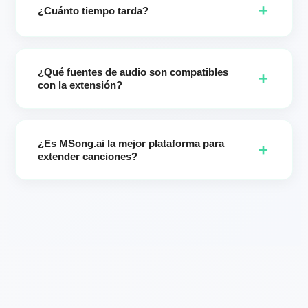
+
extendida.
¿Cuánto tiempo tarda?
La mayoría de los trabajos terminan en unos minutos. Por
favor mantenga la página abierta hasta que sus dos
¿Qué fuentes de audio son compatibles
versiones estén listas.
+
con la extensión?
Los mejores resultados provienen de canciones creadas en
MSong.ai. (Si necesitas eliminar la voz de audio externo,
¿Es MSong.ai la mejor plataforma para
utiliza nuestra página AI Vocal Remover: obtén primero
+
extender canciones?
instrumental + vocal, luego extiende tu música dentro de
MSong.)
MSong.ai es un extendedor de canciones con IA líder
centrado en la velocidad, la consistencia del estilo y el
control creativo. Los creadores nos eligen por el control
preciso del tiempo de inicio, la extensión que preserva el
estilo, los prompts de mejora y la salida en dos versiones
para una selección A/B rápida.