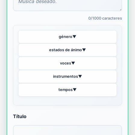
0/1000 caracteres
género
▼
estados de ánimo
▼
voces
▼
instrumentos
▼
tempos
▼
Título