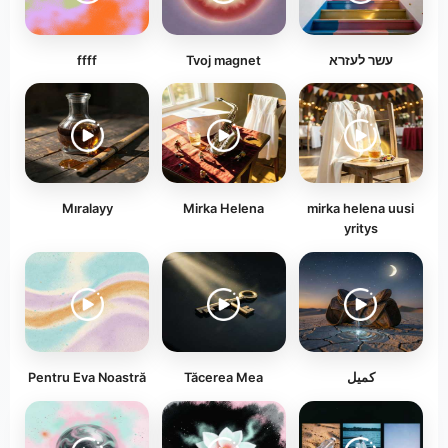
ffff
Tvoj magnet
עשר לעזרא
Mıralayy
Mirka Helena
mirka helena uusi
yritys
Pentru Eva Noastră
Tăcerea Mea
كميل