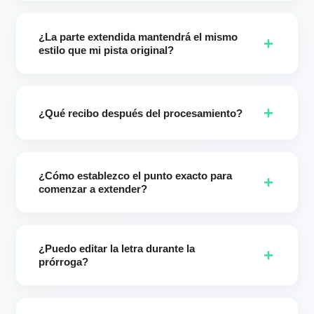
Enhance convierte tus notas breves en un informe de estilo
profesional. Aclara el estado de ánimo, las voces, los
¿La parte extendida mantendrá el mismo
instrumentos y el tempo para que la extensión coincida con
+
estilo que mi pista original?
tu intención creativa con menos revisiones.
Sí, por defecto. Si conservas tus ajustes de estilo
originales, la extensión preserva el estilo de origen para un
+
resultado sin interrupciones. También puedes cambiar
¿Qué recibo después del procesamiento?
intencionalmente los estilos para explorar nuevas
direcciones.
Recibirás dos versiones extendidas diferentes (de hasta 8
minutos). Elige tu favorita, guarda ambas o vuelve a
¿Cómo establezco el punto exacto para
iterarlas.
+
comenzar a extender?
Usa el control deslizante de la línea de tiempo o escribe los
segundos exactos. Esto proporciona un control preciso
¿Puedo editar la letra durante la
sobre dónde comienzan nuevos versos, coros o secciones
+
prórroga?
instrumentales.
Claro. Actualiza las letras antes de generar para añadir
nuevos versos/coros o refinar líneas para la sección