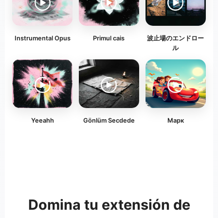
Instrumental Opus
Primul cais
波止場のエンドロー
ル
Yeeahh
Gönlüm Secdede
Марк
Domina tu extensión de