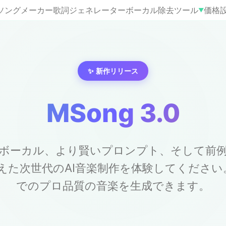
Iソングメーカー
歌詞ジェネレーター
ボーカル除去
ツール
価格
▼
✨ 新作リリース
MSong 3.0
ボーカル、より賢いプロンプト、そして前
えた次世代のAI音楽制作を体験してください
でのプロ品質の音楽を生成できます。