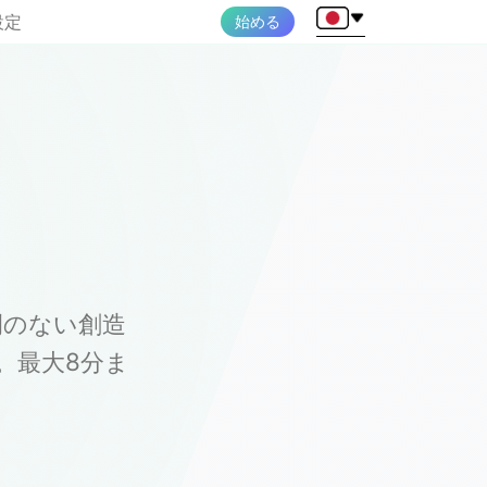
設定
始める
例のない創造
。最大8分ま