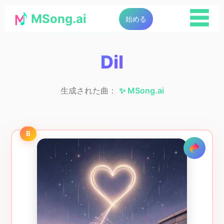
☰
MSong.ai
始める
Dil
生成された曲：
✨ MSong.ai
B