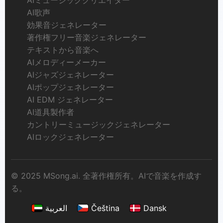
AIミュージッククリエイター
AI歌声
効果音ジェネレーター
著作権フリー音楽ジェネレーター
テキストから音楽へ
AIメロディーメーカー
AIジャズジェネレーター
AIポップジェネレーター
AI EDM ジェネレーター
AI道具製作者
カントリーミュージックジェネレーター
AIロックジェネレーター
© 2025 MSong.ai. 全著作権所有。AIで音楽を作成す
る。
العربية
Čeština
Dansk