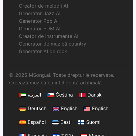
Creator de melodii AI
Generator Jazz AI
Generator Pop AI
Generator EDM AI
Creator de instrumente AI
Generator de muzică country
Generator AI de rock
© 2025 MSong.ai. Toate drepturile rezervate.
Creează muzică cu inteligență artificială.
العربية
Čeština
Dansk
Deutsch
English
English
Español
Eesti
Suomi
Français
עברית
Magyar