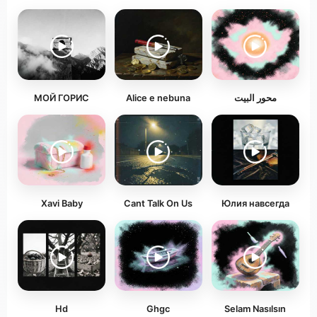
МОЙ ГОРИС
Alice e nebuna
محور البيت
Xavi Baby
Cant Talk On Us
Юлия навсегда
Hd
Ghgc
Selam Nasılsın