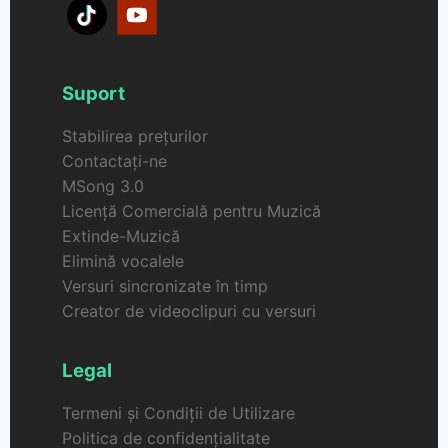
Suport
Stabilirea prețurilor
Contactați-ne
MSong 3.0
Licență Comercială pentru Muzică
Extinde-Muzică
Elimină vocalele
Versuri sincronizate în timp
Creator de videoclipuri cu versuri
Legal
Termeni și Condiții de Utilizare
Politica de confidențialitate