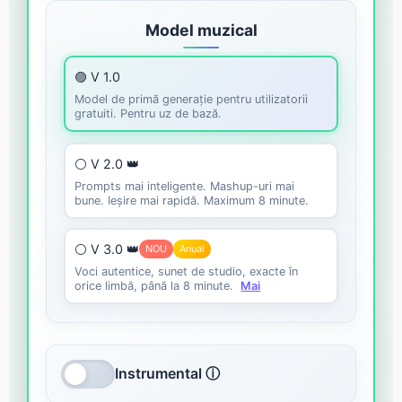
Model muzical
🟣 V 1.0
Model de primă generație pentru utilizatorii
gratuiti. Pentru uz de bază.
⚪ V 2.0 👑
Prompts mai inteligente. Mashup-uri mai
bune. Ieșire mai rapidă. Maximum 8 minute.
⚪ V 3.0 👑
NOU
Anual
Voci autentice, sunet de studio, exacte în
orice limbă, până la 8 minute.
Mai
Instrumental ⓘ