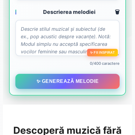
Descrierea melodiei
🗑️
✨ FII INSPIRAT
0/400 caractere
✨ GENEREAZĂ MELODIE
Descoperă muzică fără