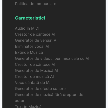
Politica de rambursare
Caracteristici
Audio în MIDI
Creator de cântece AI
Generator de versuri AI
Eliminator vocal AI
Extinde Muzica
Generator de videoclipuri muzicale cu AI
Creator de cântece AI
Generator de Muzică AI
Creator de muzică AI
Voce cântată de IA
Generator de efecte sonore
Generator de muzică fără drepturi de
autor
Text în Muzică