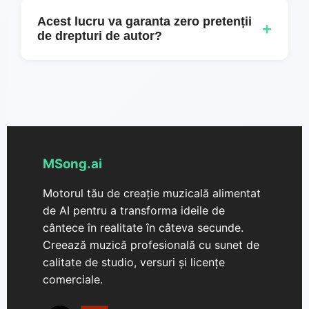
licenței planului dumneavoastră. Verificați
Acest lucru va garanta zero pretenții
+
detaliile licenței MSong.ai.
de drepturi de autor?
Nicio platformă nu poate garanta absența
totală a revendicărilor în orice situație.
MSong.ai generează piese originale și oferă
condiții de licență care contribuie la
susținerea drepturilor tale de a folosi
MSong.ai
muzica.
Motorul tău de creație muzicală alimentat
de AI pentru a transforma ideile de
cântece în realitate în câteva secunde.
Creează muzică profesională cu sunet de
calitate de studio, versuri și licențe
comerciale.