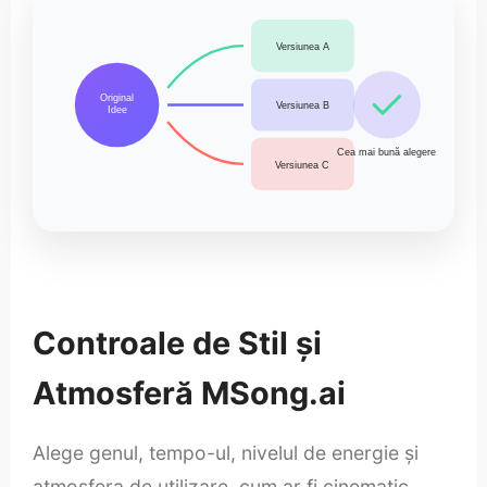
Versiunea A
Original
Versiunea B
Idee
Cea mai bună alegere
Versiunea C
Controale de Stil și
Atmosferă MSong.ai
Alege genul, tempo-ul, nivelul de energie și
atmosfera de utilizare, cum ar fi cinematic,