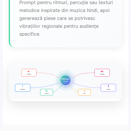
Prompt pentru ritmuri, percuție sau texturi
melodice inspirate din muzica hindi, apoi
generează piese care se potrivesc
vibrațiilor regionale pentru audiențe
specifice.
▶
📸
YouTube
Instagram
MSong.ai
Generator
f
🎙️
Facebook
Podcast
📺
🎮
Gaming
Ads