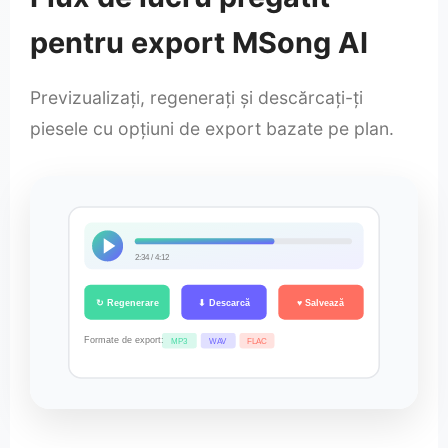
pentru export MSong AI
Previzualizați, regenerați și descărcați-ți
piesele cu opțiuni de export bazate pe plan.
2:34 / 4:12
↻ Regenerare
⬇ Descarcă
♥ Salvează
Formate de export:
MP3
WAV
FLAC