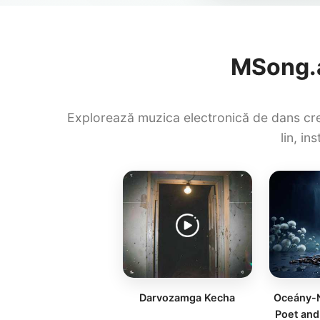
MSong.a
Explorează muzica electronică de dans cre
lin, in
Darvozamga Kecha
Oceány-N
Poet and