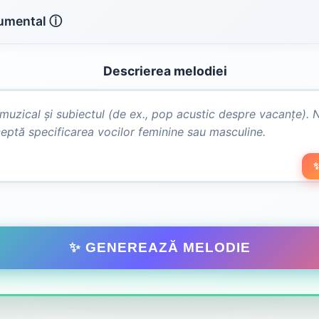
rumental ⓘ
Descrierea melodiei
✨
✨ GENEREAZĂ MELODIE