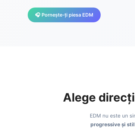
🎧 Pornește-ți piesa EDM
Alege direcți
EDM nu este un si
progressive și sti