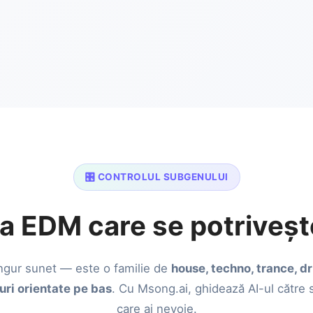
🎛️ CONTROLUL SUBGENULUI
a EDM care se potrivește
ngur sunet — este o familie de
house, techno, trance, d
luri orientate pe bas
. Cu Msong.ai, ghidează AI-ul către
care ai nevoie.