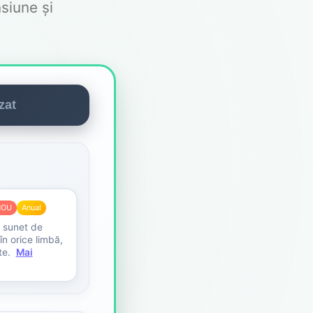
siune și
zat
NOU
Anual
, sunet de
în orice limbă,
te.
Mai