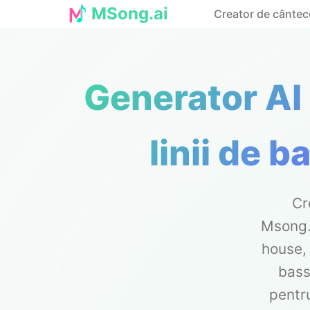
MSong.ai
Creator de cântec
Generator AI 
linii de b
Cr
Msong.a
house, 
bass
pentr