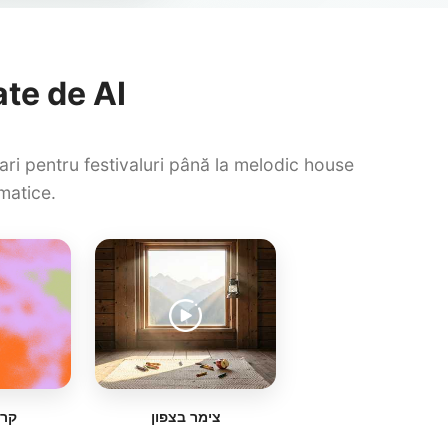
te de AI
i pentru festivaluri până la melodic house
ematice.
צימר בצפון
קרו