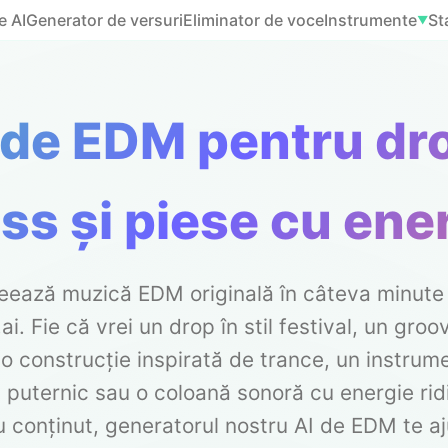
e AI
Generator de versuri
Eliminator de voce
Instrumente
St
▼
de EDM pentru dro
ass și piese cu ene
eează muzică EDM originală în câteva minute
i. Fie că vrei un drop în stil festival, un gro
o construcție inspirată de trance, un instrum
 puternic sau o coloană sonoră cu energie rid
u conținut, generatorul nostru AI de EDM te aj