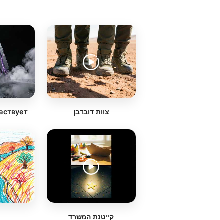
ествует
צוות דובדבן
קייטנת המשרד