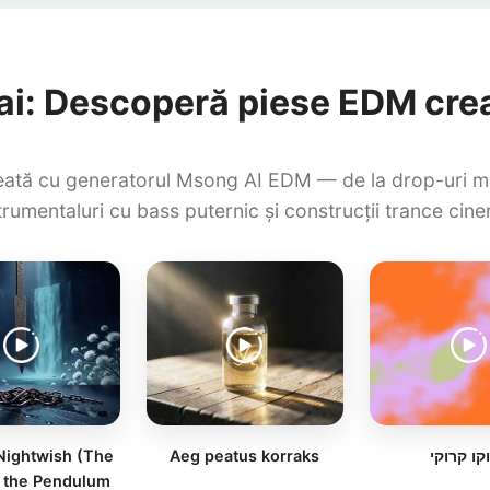
i: Descoperă piese EDM crea
ată cu generatorul Msong AI EDM — de la drop-uri mar
strumentaluri cu bass puternic și construcții trance cin
ightwish (The
Aeg peatus korraks
קו קרוקי
 the Pendulum