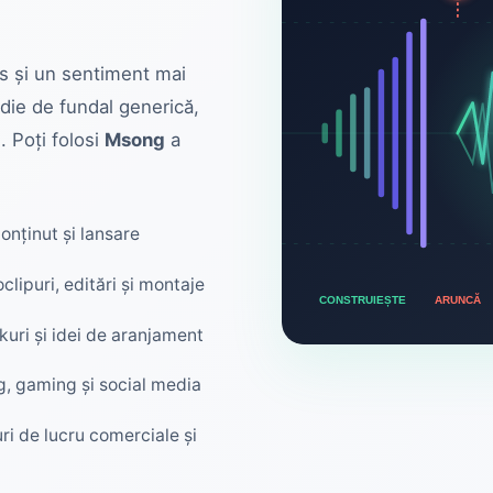
ls și un sentiment mai
die de fundal generică,
. Poți folosi
Msong
a
onținut și lansare
lipuri, editări și montaje
ARUNCĂ
CONSTRUIEȘTE
uri și idei de aranjament
g, gaming și social media
ri de lucru comerciale și