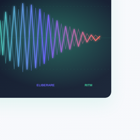
ELIBERARE
RITM