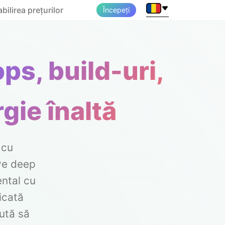
abilirea prețurilor
Începeți
ps, build-uri,
rgie înaltă
 cu
ove deep
ental cu
icată
ută să