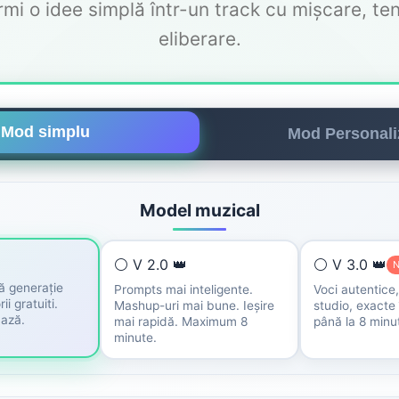
rmi o idee simplă într-un track cu mișcare, ten
eliberare.
Mod simplu
Mod Personali
Model muzical
⚪ V 2.0 👑
⚪ V 3.0 👑
ă generație
Prompts mai inteligente.
Voci autentice
ii gratuiti.
Mashup-uri mai bune. Ieșire
studio, exacte 
bază.
mai rapidă. Maximum 8
până la 8 minu
minute.