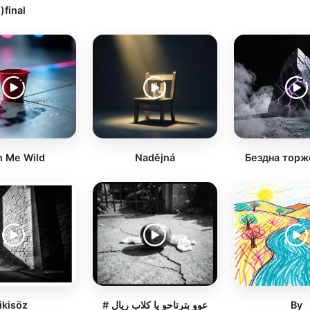
)final
n Me Wild
Nadějná
Бездна торж
ikisöz
# عوو بترتاحو يا كلاب ريال
By