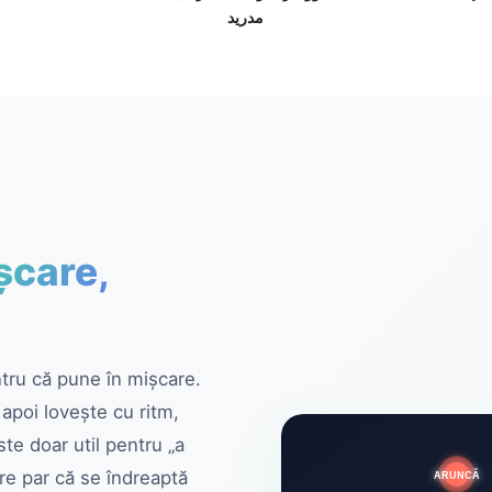
مدريد
șcare,
tru că pune în mișcare.
 apoi lovește cu ritm,
te doar util pentru „a
are par că se îndreaptă
ARUNCĂ