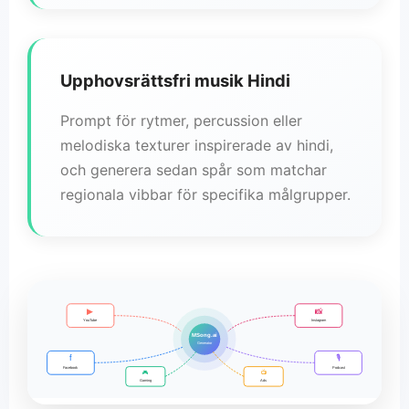
Upphovsrättsfri musik Hindi
Prompt för rytmer, percussion eller
melodiska texturer inspirerade av hindi,
och generera sedan spår som matchar
regionala vibbar för specifika målgrupper.
▶
📸
YouTube
Instagram
MSong.ai
Generator
f
🎙️
Facebook
Podcast
📺
🎮
Gaming
Ads