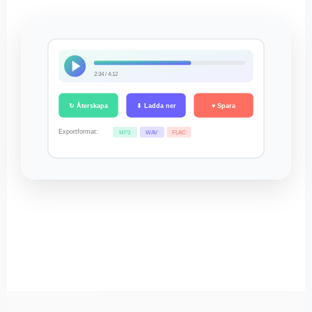
2:34 / 4:12
↻ Återskapa
⬇ Ladda ner
♥ Spara
Exportformat:
MP3
WAV
FLAC