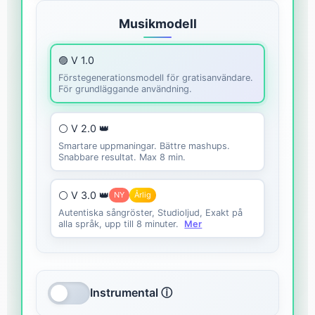
Musikmodell
🟣 V 1.0
Förstegenerationsmodell för gratisanvändare.
För grundläggande användning.
⚪ V 2.0 👑
Smartare uppmaningar. Bättre mashups.
Snabbare resultat. Max 8 min.
⚪ V 3.0 👑
NY
Årlig
Autentiska sångröster, Studioljud, Exakt på
alla språk, upp till 8 minuter.
Mer
Instrumental ⓘ