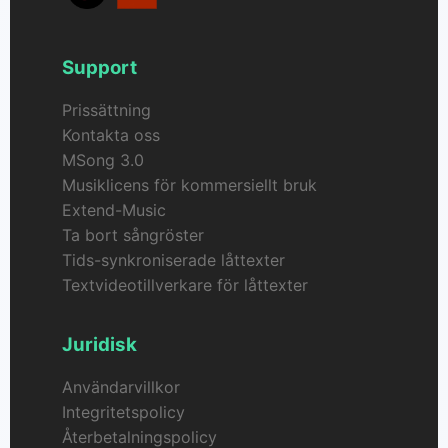
Support
Prissättning
Kontakta oss
MSong 3.0
Musiklicens för kommersiellt bruk
Extend-Music
Ta bort sångröster
Tids-synkroniserade låttexter
Textvideotillverkare för låttexter
Juridisk
Användarvillkor
Integritetspolicy
Återbetalningspolicy