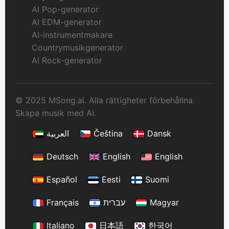
AI Pop-generator
AI EDM-generator
AI-instrumentmakare
Countrymusikgenerator
AI Rock-generator
© 2025 MSong.ai. Alla rättigheter förbehållna.
Skapa musik med AI.
العربية
Čeština
Dansk
Deutsch
English
English
Español
Eesti
Suomi
Français
עברית
Magyar
Italiano
日本語
한국어