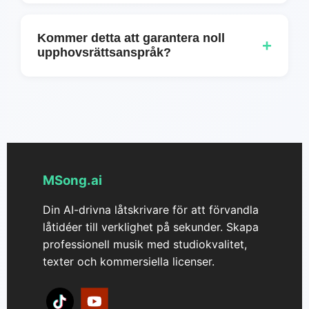
och licensdetaljer i ditt konto.
Krav på attribution beror på villkoren i din
planlicens. Kontrollera dina MSong.ai-
Kommer detta att garantera noll
+
licensdetaljer.
upphovsrättsanspråk?
Ingen plattform kan garantera noll krav i alla
situationer. MSong.ai skapar originallåtar
och tillhandahåller licensvillkor som hjälper
till att stödja dina rättigheter att använda
musiken.
MSong.ai
Din AI-drivna låtskrivare för att förvandla
låtidéer till verklighet på sekunder. Skapa
professionell musik med studiokvalitet,
texter och kommersiella licenser.