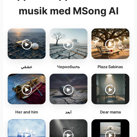
musik med MSong AI
عشقي
Чернобыль
Plaza Sabinas
Her and him
ابعد
Dear mama