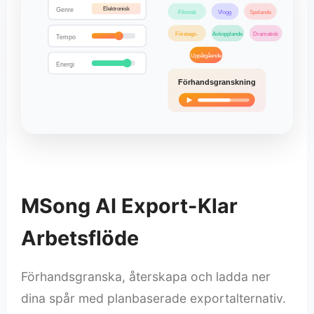
Elektronisk
Genre
Filmisk
Vlogg
Spelande
Företags-
Avkopplande
Dramatisk
Tempo
Uppåtgående
Energi
Förhandsgranskning
MSong AI Export-Klar
Arbetsflöde
Förhandsgranska, återskapa och ladda ner
dina spår med planbaserade exportalternativ.