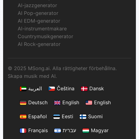
AI-jazzgenerator
AI Pop-generator
AI EDM-generator
AI-instrumentmakare
Countrymusikgenerator
AI Rock-generator
© 2025 MSong.ai. Alla rättigheter förbehållna.
Skapa musik med AI.
العربية
Čeština
Dansk
Deutsch
English
English
Español
Eesti
Suomi
Français
עברית
Magyar