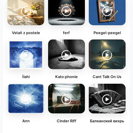
Vstaň z postele
ferf
Peegel-peegel
İlahi
Kato:phonie
Cant Talk On Us
Апп
Cinder Riff
Балканский вихрь