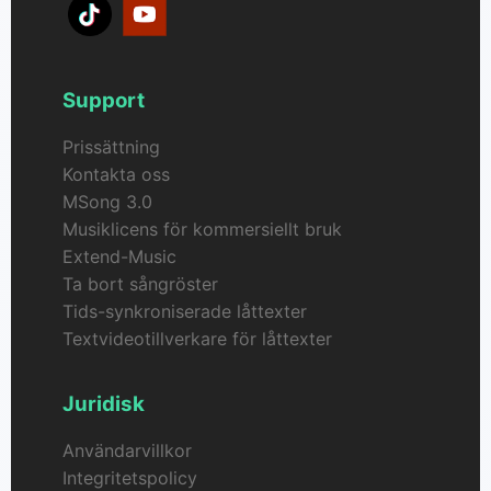
Support
Prissättning
Kontakta oss
MSong 3.0
Musiklicens för kommersiellt bruk
Extend-Music
Ta bort sångröster
Tids-synkroniserade låttexter
Textvideotillverkare för låttexter
Juridisk
Användarvillkor
Integritetspolicy