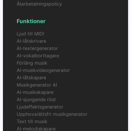
Återbetalningspolicy
Funktioner
Ljud till MIDI
AI-låtskrivare
AI-textergenerator
AI-vokalborttagare
Förläng musik
AI-musikvideogenerator
AI-låtskapare
Musikgenerator AI
AI-musikskapare
AI-sjungande röst
Ljudeffektsgenerator
Upphovsrättsfri musikgenerator
Text till musik
AI-melodiskapare