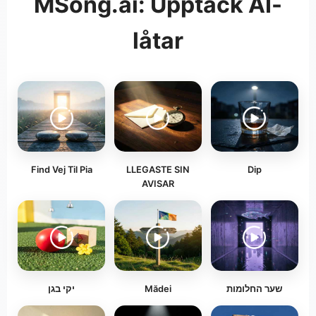
MSong.ai: Upptäck AI-
låtar
Find Vej Til Pia
LLEGASTE SIN
Dip
AVISAR
יקי בגן
Mădei
שער החלומות