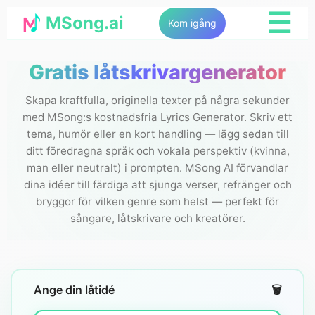
☰
MSong.ai
Kom igång
Gratis låtskrivargenerator
Skapa kraftfulla, originella texter på några sekunder
med MSong:s kostnadsfria Lyrics Generator. Skriv ett
tema, humör eller en kort handling — lägg sedan till
ditt föredragna språk och vokala perspektiv (kvinna,
man eller neutralt) i prompten. MSong AI förvandlar
dina idéer till färdiga att sjunga verser, refränger och
bryggor för vilken genre som helst — perfekt för
sångare, låtskrivare och kreatörer.
Ange din låtidé
🗑️