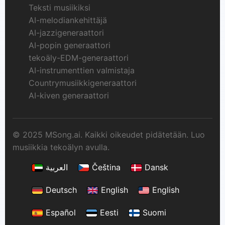
Teksti musiikiksi
AI-melodiankehittäjä
AI-jazzigeneraattori
AI-popin generaattori
tekoäly-EDM-generaattori
AI-instrumenttien valmistaja
Countrymusiikkigeneraattori
AI-kiven generaattori
© 2025 MSong.ai. Kaikki oikeudet pidätetään. Luo
musiikkia tekoälyn avulla.
العربية
Čeština
Dansk
Deutsch
English
English
Español
Eesti
Suomi