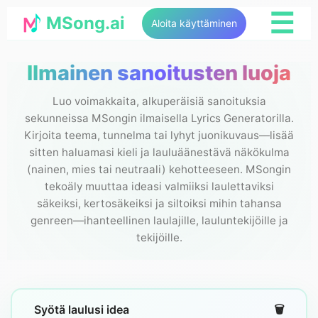
☰
MSong.ai
Aloita käyttäminen
Ilmainen sanoitusten luoja
Luo voimakkaita, alkuperäisiä sanoituksia
sekunneissa MSongin ilmaisella Lyrics Generatorilla.
Kirjoita teema, tunnelma tai lyhyt juonikuvaus—lisää
sitten haluamasi kieli ja lauluäänestävä näkökulma
(nainen, mies tai neutraali) kehotteeseen. MSongin
tekoäly muuttaa ideasi valmiiksi laulettaviksi
säkeiksi, kertosäkeiksi ja siltoiksi mihin tahansa
genreen—ihanteellinen laulajille, lauluntekijöille ja
tekijöille.
Syötä laulusi idea
🗑️