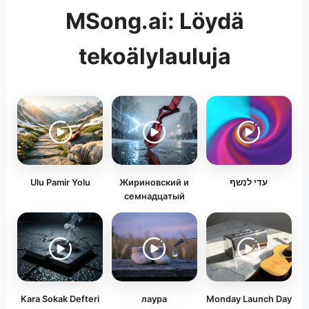
MSong.ai: Löydä
tekoälylauluja
Ulu Pamir Yolu
Жириновский и
עדי לנשף
семнадцатый
Kara Sokak Defteri
лаура
Monday Launch Day