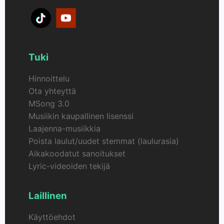
Tuki
Hinnoittelu
Ota yhteyttä
MSong 3.0
Musiikin kaupallinen lisenssi
Laajenna-musiikkia
Poista laulut/uudet stemmat (laulurasia)
Aikakoodatut sanoitukset
Lyric-videoiden tekijä
Laillinen
Käyttöehdot