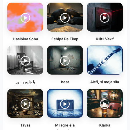
Hasibina Soba
Echipă Pe Timp
Kilitli Vakıf
يا جليم يا نور
beat
Aleš, si moja sila
Tavas
Milagre é a
Klarka