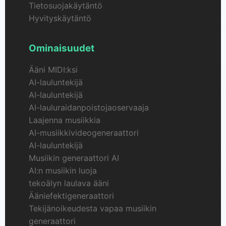
Tietosuojakäytäntö
Hyvityskäytäntö
Ominaisuudet
Ääni MIDI:ksi
AI-lauluntekijä
AI-lauluntekijä
AI-lauluraidanpoistojaoservaaja
Laajenna musiikkia
AI-musiikkivideogeneraattori
AI-lauluntekijä
Musiikin generaattori AI
AI:n musiikin luoja
tekoälyn laulava ääni
Ääniefektigeneraattori
Tekijänoikeudesta vapaa musiikin
generaattori