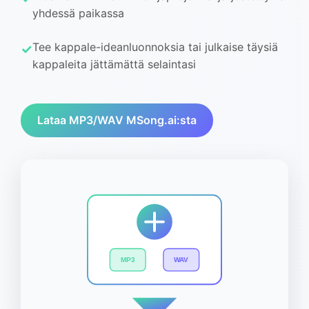
yhdessä paikassa
Tee kappale-ideanluonnoksia tai julkaise täysiä
kappaleita jättämättä selaintasi
Lataa MP3/WAV MSong.ai:sta
MP3
WAV