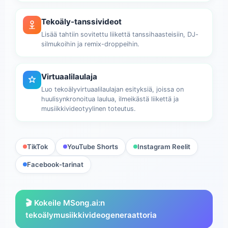
Tekoäly-tanssivideot
Lisää tahtiin sovitettu liikettä tanssihaasteisiin, DJ-
silmukoihin ja remix-droppeihin.
Virtuaalilaulaja
Luo tekoälyvirtuaalilaulajan esityksiä, joissa on
huulisynkronoitua laulua, ilmeikästä liikettä ja
musiikkivideotyylinen toteutus.
TikTok
YouTube Shorts
Instagram Reelit
Facebook-tarinat
🎬 Kokeile MSong.ai:n
tekoälymusiikkivideogeneraattoria