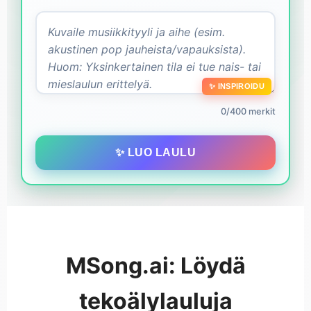
✨ INSPIROIDU
0/400 merkit
✨ LUO LAULU
MSong.ai: Löydä
tekoälylauluja