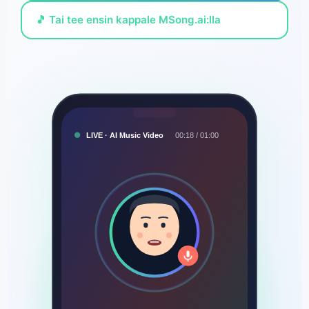
🎵 Tai tee ensin kappale MSong.ai:lla
LIVE · AI Music Video
00:18 / 01:00