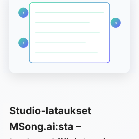
♪
♫
♪
Studio-lataukset
MSong.ai:sta –