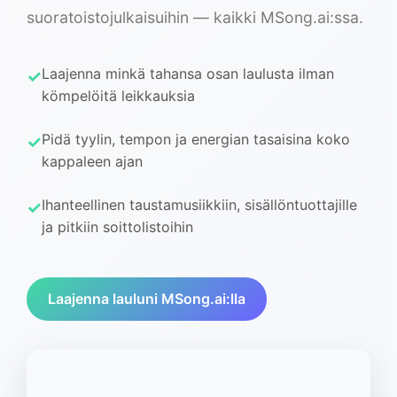
suoratoistojulkaisuihin — kaikki MSong.ai:ssa.
Laajenna minkä tahansa osan laulusta ilman
kömpelöitä leikkauksia
Pidä tyylin, tempon ja energian tasaisina koko
kappaleen ajan
Ihanteellinen taustamusiikkiin, sisällöntuottajille
ja pitkiin soittolistoihin
Laajenna lauluni MSong.ai:lla