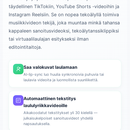
täydellinen TikTokiin, YouTube Shorts -videoihin ja
Instagram Reelsiin. Se on nopea tekoälyllä toimiva
musiikkivideon tekijä, joka muuntaa minkä tahansa
kappaleen sanoitusvideoksi, tekoälytanssiklippiksi
tai virtuaalilaulajan esitykseksi ilman
editointitaitoja.
Saa valokuvat laulamaan
AI-lip-sync luo huulia synkronoivia puhuvia tai
laulavia videoita ja luonnollista suunliikettä.
Automaattinen tekstitys
laululyriikkavideoille
Aikakoodatut tekstitykset yli 30 kielellä —
julkaisukelpoiset sanoitusvideot yhdellä
napsautuksella.