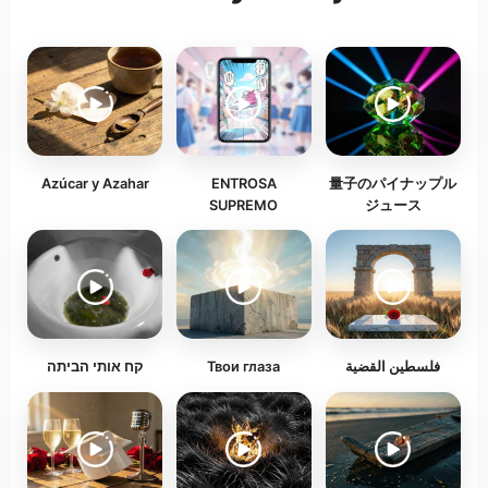
Azúcar y Azahar
ENTROSA
量子のパイナップル
SUPREMO
ジュース
קח אותי הביתה
Твои глаза
فلسطين القضية