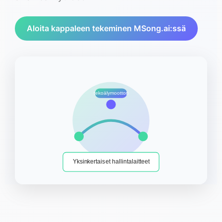
Aloita kappaleen tekeminen MSong.ai:ssä
tekoälymoottori
Yksinkertaiset hallintalaitteet