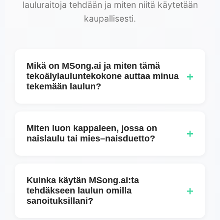
lauluraitoja tehdään ja miten niitä käytetään
kaupallisesti.
Mikä on MSong.ai ja miten tämä
+
tekoälylauluntekokone auttaa minua
tekemään laulun?
MSong.ai on verkkopohjainen
tekoälylaulunkirjoittaja, joka auttaa sinua
Miten luon kappaleen, jossa on
+
tekemään kappaleraidat yksinkertaisista
naislaulu tai mies–naisduetto?
tekstikehotteista tai ideoista. Kuvailet
Voit luoda pelkästään naisille tarkoitetun
tunnelman, tyylilajin ja tunteen, ja MSong.ai
version tai sekadueton käyttämällä
luo täydellisiä kappaleita sanoituksineen,
Kuinka käytän MSong.ai:ta
+
Mukautettua tilaa. Lisää vain äänitunnisteet
tehdäkseen laulun omilla
rakenteineen ja äänitiedostoineen, jotka voit
sanoituksillani?
laululyriikan jokaisen osion alkuun,
ladata.
esimerkiksi: