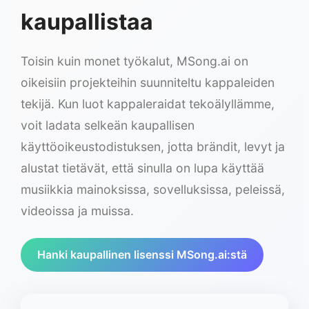
kaupallistaa
Toisin kuin monet työkalut, MSong.ai on
oikeisiin projekteihin suunniteltu kappaleiden
tekijä. Kun luot kappaleraidat tekoälyllämme,
voit ladata selkeän kaupallisen
käyttöoikeustodistuksen, jotta brändit, levyt ja
alustat tietävät, että sinulla on lupa käyttää
musiikkia mainoksissa, sovelluksissa, peleissä,
videoissa ja muissa.
Hanki kaupallinen lisenssi MSong.ai:stä