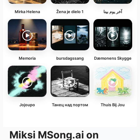
Mirka Helena
Žena je dielo 1
آخر يوم بينا
Memoria
bursdagssang
Dæmonens Skygge
Jojoupo
Танец над портом
Thuis Bij Jou
Miksi MSong.ai on