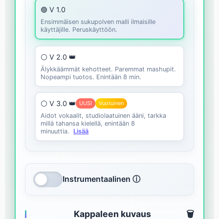
🟣 V 1.0
Ensimmäisen sukupolven malli ilmaisille
käyttäjille. Peruskäyttöön.
⚪ V 2.0 👑
Älykkäämmät kehotteet. Paremmat mashupit.
Nopeampi tuotos. Enintään 8 min.
⚪ V 3.0 👑
UUSI
Vuotuinen
Aidot vokaalit, studiolaatuinen ääni, tarkka
millä tahansa kielellä, enintään 8
minuuttia.
Lisää
Instrumentaalinen ⓘ
Kappaleen kuvaus
🗑️