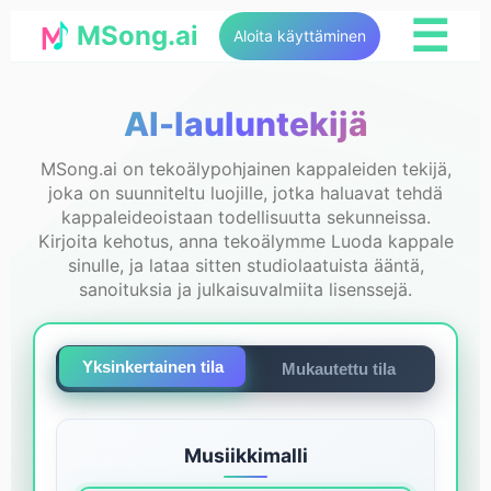
☰
MSong.ai
Aloita käyttäminen
AI-lauluntekijä
MSong.ai on tekoälypohjainen kappaleiden tekijä,
joka on suunniteltu luojille, jotka haluavat tehdä
kappaleideoistaan todellisuutta sekunneissa.
Kirjoita kehotus, anna tekoälymme Luoda kappale
sinulle, ja lataa sitten studiolaatuista ääntä,
sanoituksia ja julkaisuvalmiita lisenssejä.
Yksinkertainen tila
Mukautettu tila
Musiikkimalli