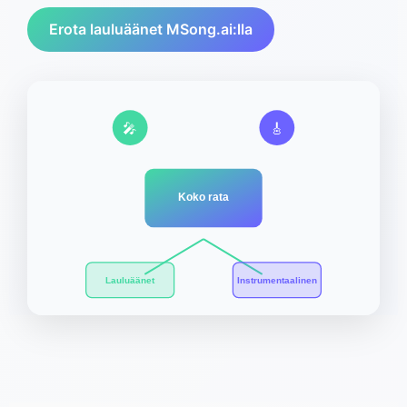
Erota lauluäänet MSong.ai:lla
🎤
🎸
Koko rata
Lauluäänet
Instrumentaalinen