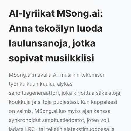
AI-lyriikat MSong.ai:
Anna tekoälyn luoda
laulunsanoja, jotka
sopivat musiikkiisi
MSong.ai:n avulla AI-musiikin tekemisen
työnkulkuun kuuluu älykäs
sanoitusgeneraattori, joka kirjoittaa säkeistöjä,
koukkuja ja siltoja puolestasi. Kun kappaleesi
on valmis, MSong.ai luo myös ajan kanssa
synkronoidut sanoitustiedostot, joten voit
ladata LRC- tai tekstin alatekstimuodossa ja