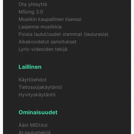
Ota yhteyttä
MSong 3.0
Musiikin kaupallinen lisenssi
Laajenna-musiikkia
Poista laulut/uudet stemmat (laulurasia)
Aikakoodatut sanoitukset
Lyric-videoiden tekijä
Laillinen
Käyttöehdot
Tietosuojakäytäntö
Hyvityskäytäntö
Ominaisuudet
Ääni MIDI:ksi
AI-lauluntekijä