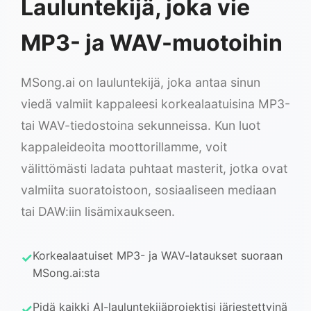
Lauluntekijä, joka vie
MP3- ja WAV-muotoihin
MSong.ai on lauluntekijä, joka antaa sinun
viedä valmiit kappaleesi korkealaatuisina MP3-
tai WAV-tiedostoina sekunneissa. Kun luot
kappaleideoita moottorillamme, voit
välittömästi ladata puhtaat masterit, jotka ovat
valmiita suoratoistoon, sosiaaliseen mediaan
tai DAW:iin lisämixaukseen.
Korkealaatuiset MP3- ja WAV-lataukset suoraan
MSong.ai:sta
Pidä kaikki AI-lauluntekijäprojektisi järjestettyinä