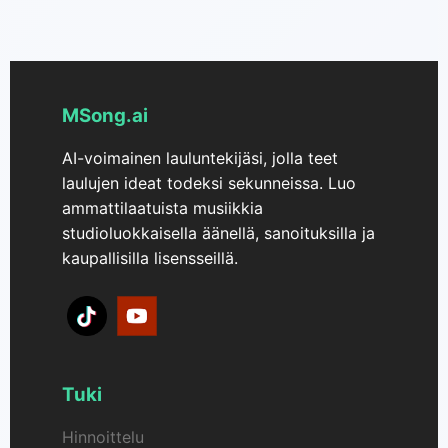
avulla voit käyttää luomiasi videoita sekä
luomista, sekä markkinointi- ja
henkilökohtaisissa että kaupallisissa
ilmoitus/lähetys-tyylisiä videoita.
projekteissa ilman lisälupaa tai lisenssiä.
MSong.ai
AI-voimainen lauluntekijäsi, jolla teet
laulujen ideat todeksi sekunneissa. Luo
ammattilaatuista musiikkia
studioluokkaisella äänellä, sanoituksilla ja
kaupallisilla lisensseillä.
Tuki
Hinnoittelu