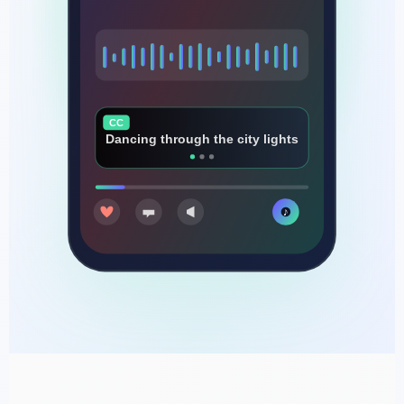
CC
Every beat that makes us rise
♪