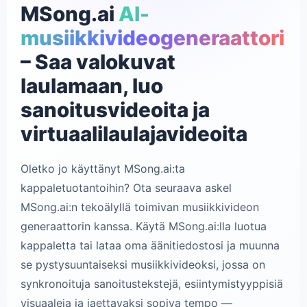
MSong.ai
AI-
musiikkivideogeneraattori
– Saa valokuvat
laulamaan, luo
sanoitusvideoita ja
virtuaalilaulajavideoita
Oletko jo käyttänyt MSong.ai:ta
kappaletuotantoihin? Ota seuraava askel
MSong.ai:n tekoälyllä toimivan musiikkivideon
generaattorin kanssa. Käytä MSong.ai:lla luotua
kappaletta tai lataa oma äänitiedostosi ja muunna
se pystysuuntaiseksi musiikkivideoksi, jossa on
synkronoituja sanoitustekstejä, esiintymistyyppisiä
visuaaleja ja jaettavaksi sopiva tempo —