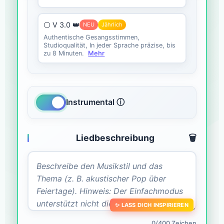
⚪ V 3.0 👑
NEU
Jährlich
Authentische Gesangsstimmen,
Studioqualität, In jeder Sprache präzise, bis
zu 8 Minuten.
Mehr
Instrumental ⓘ
Liedbeschreibung
🗑️
✨ LASS DICH INSPIRIEREN
0/400 Zeichen