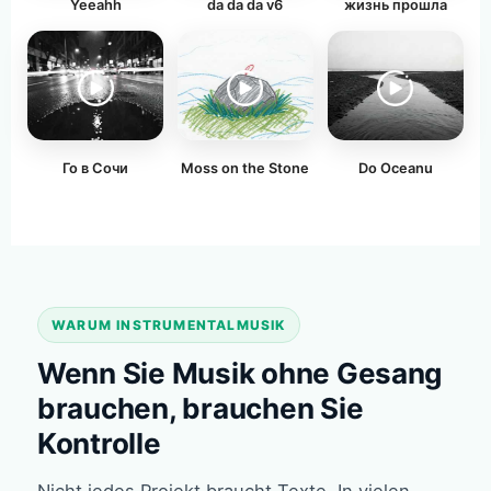
Yeeahh
da da da v6
жизнь прошла
Го в Сочи
Moss on the Stone
Do Oceanu
WARUM INSTRUMENTALMUSIK
Wenn Sie Musik ohne Gesang
brauchen, brauchen Sie
Kontrolle
Nicht jedes Projekt braucht Texte. In vielen