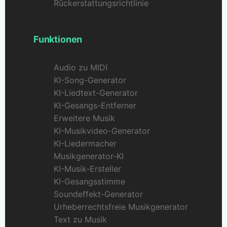
Rückerstattungsrichtlinie
Funktionen
Audio zu MIDI
KI-Song-Generator
KI-Liedtext-Generator
KI-Gesangs-Entferner
Erweitere Musik
KI-Musikvideo-Generator
KI-Liedermacher
Musikgenerator-KI
KI-Musik-Ersteller
KI-Gesangsstimme
Soundeffekt-Generator
Urheberrechtsfreie Musikgenerator
Text zu Musik