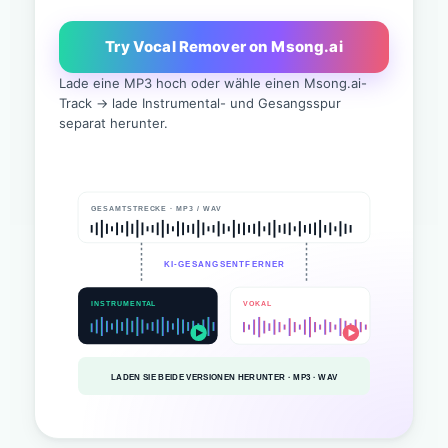
Try Vocal Remover on Msong.ai
Lade eine MP3 hoch oder wähle einen Msong.ai-
Track → lade Instrumental- und Gesangsspur
separat herunter.
GESAMTSTRECKE · MP3 / WAV
KI-GESANGSENTFERNER
INSTRUMENTAL
VOKAL
LADEN SIE BEIDE VERSIONEN HERUNTER · MP3 · WAV