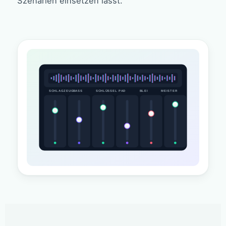
Szenarien einsetzen lässt.
SCHLAGZEUG
BASS
SCHLÜSSEL
PAD
BLEI
MEISTER