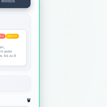
r Modus
NEU
Jährlich
en,
 In jeder
e, bis zu 8
r
🗑️