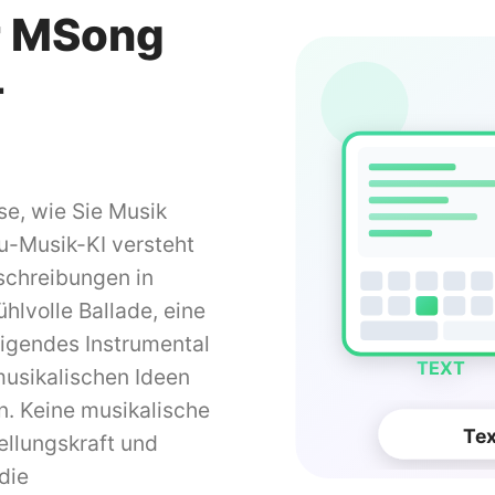
er MSong
-
se, wie Sie Musik
zu-Musik-KI versteht
schreibungen in
hlvolle Ballade, eine
igendes Instrumental
TEXT
usikalischen Ideen
n. Keine musikalische
Tex
tellungskraft und
die