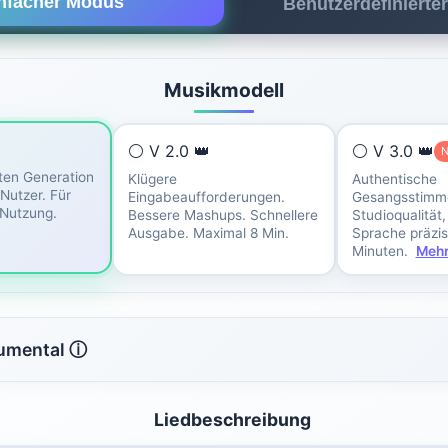
nfacher Modus
Benutzerdefinierte
Musikmodell
⚪ V 2.0 👑
⚪ V 3.0 👑
ten Generation
Klügere
Authentische
 Nutzer. Für
Eingabeaufforderungen.
Gesangsstimm
Nutzung.
Bessere Mashups. Schnellere
Studioqualität,
Ausgabe. Maximal 8 Min.
Sprache präzis
Minuten.
Meh
rumental ⓘ
Liedbeschreibung