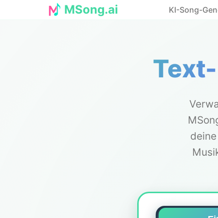
MSong.ai
KI-Song-Gen
Text
Verwa
MSong
deine
Musik