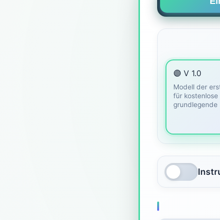
Ei
🟣 V 1.0
Modell der ers
für kostenlose
grundlegende 
Inst