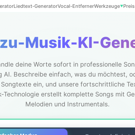
erator
Liedtext-Generator
Vocal-Entferner
Werkzeuge
Prei
▼
-zu-Musik-KI-Gene
ndle deine Worte sofort in professionelle Son
 AI. Beschreibe einfach, was du möchtest, od
 Songtexte ein, und unsere fortschrittliche Te
-Technologie erstellt komplette Songs mit G
Melodien und Instrumentals.