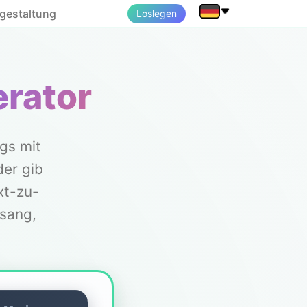
sgestaltung
Loslegen
rator
gs mit
er gib
xt-zu-
esang,