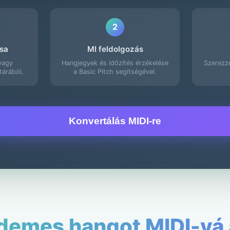
2
sa
MI feldolgozás
 vagy
Hangjegyek és időzítés érzékelése
Szerezze
tárából.
a Basic Pitch segítségével.
Konvertálás MIDI-re
demes hangot MIDI-vá 