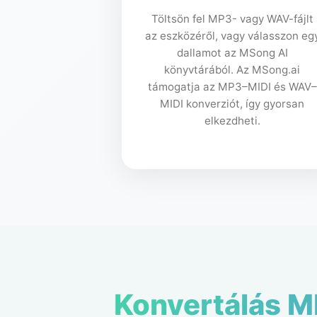
Töltsön fel MP3- vagy WAV-fájlt
az eszközéről, vagy válasszon eg
dallamot az MSong AI
könyvtárából. Az MSong.ai
támogatja az MP3–MIDI és WAV–
MIDI konverziót, így gyorsan
elkezdheti.
Konvertálás MI