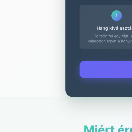
1
Hang kiválasztá
Töltsön fel egy fájlt,
válasszon egyet a Könyv
Miért ér