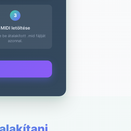
3
MIDI letöltése
 be átalakított .mid fájlját
azonnal.
alakítani