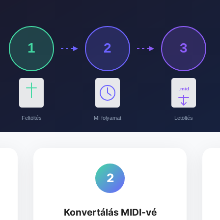
1
2
3
.mid
Feltöltés
MI folyamat
Letöltés
2
Konvertálás MIDI-vé