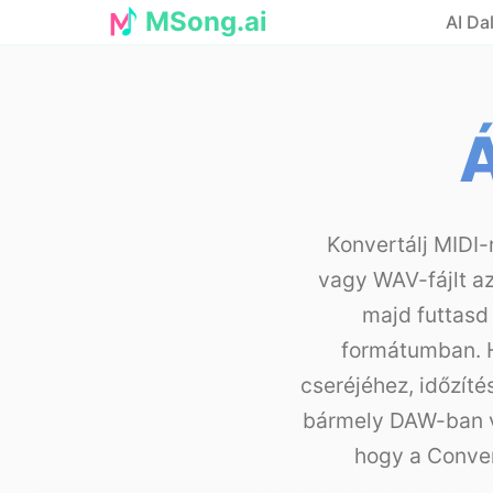
MSong.ai
AI Da
Á
Konvertálj MIDI-
vagy WAV-fájlt az
majd futtasd 
formátumban. 
cseréjéhez, időzít
bármely DAW-ban va
hogy a Conver