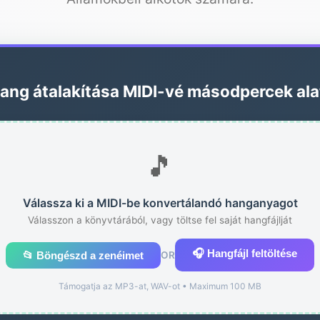
ang átalakítása MIDI-vé másodpercek ala
🎵
Válassza ki a MIDI-be konvertálandó hanganyagot
Válasszon a könyvtárából, vagy töltse fel saját hangfájlját
🎧 Hangfájl feltöltése
📂 Böngészd a zenéimet
OR
Támogatja az MP3-at, WAV-ot • Maximum 100 MB