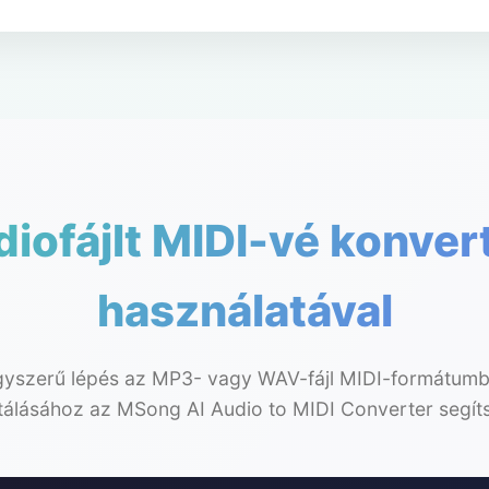
iofájlt MIDI-vé konver
használatával
yszerű lépés az MP3- vagy WAV-fájl MIDI-formátumb
álásához az MSong AI Audio to MIDI Converter segít