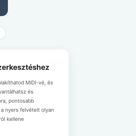
szerkesztéshez
lakíthatod MIDI-vé, és
vantálhatsz és
óra, pontosabb
 a nyers felvételt olyan
ól kellene