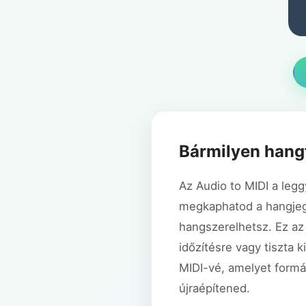
Bármilyen hangf
Az Audio to MIDI a legg
megkaphatod a hangjegy
hangszerelhetsz. Ez az 
időzítésre vagy tiszta k
MIDI-vé, amelyet formál
újraépítened.