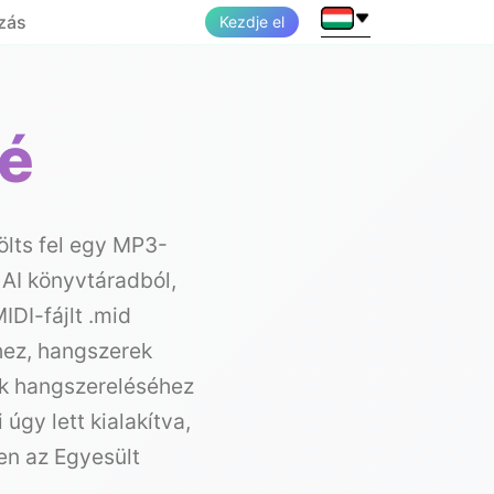
zás
Kezdje el
vé
ölts fel egy MP3-
 AI könyvtáradból,
IDI-fájlt .mid
ez, hangszerek
ek hangszereléséhez
gy lett kialakítva,
en az Egyesült