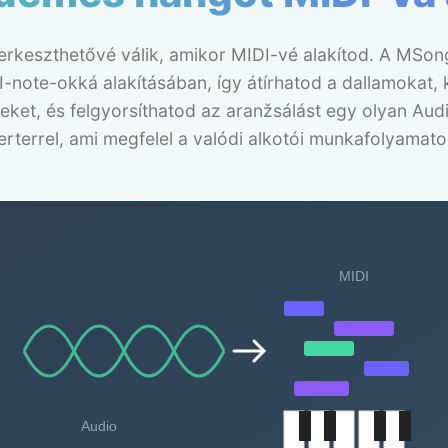
rkeszthetővé válik, amikor MIDI-vé alakítod. A MSong
I-note-okká alakításában, így átírhatod a dallamokat, 
ket, és felgyorsíthatod az aranžsálást egy olyan Aud
rterrel, ami megfelel a valódi alkotói munkafolyamat
MIDI
Audio