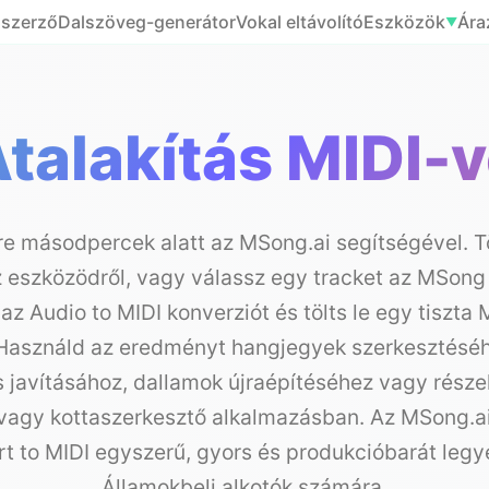
lszerző
Dalszöveg-generátor
Vokal eltávolító
Eszközök
Ára
▼
talakítás MIDI-
re másodpercek alatt az MSong.ai segítségével. T
 eszközödről, vagy válassz egy tracket az MSong
az Audio to MIDI konverziót és tölts le egy tiszta M
Használd az eredményt hangjegyek szerkesztéséh
és javításához, dallamok újraépítéséhez vagy rész
gy kottaszerkesztő alkalmazásban. Az MSong.ai ú
t to MIDI egyszerű, gyors és produkcióbarát legy
Államokbeli alkotók számára.