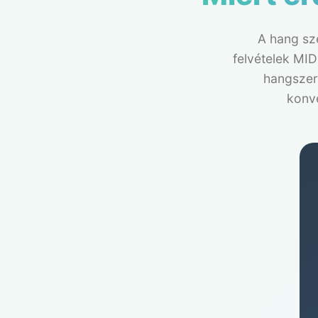
A hang sze
felvételek MID
hangszere
konve