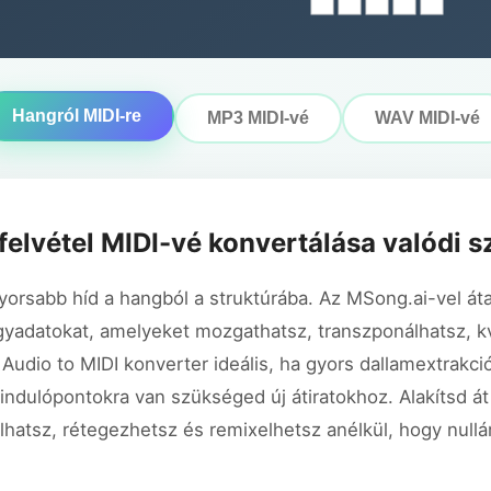
Hangról MIDI-re
MP3 MIDI-vé
WAV MIDI-vé
elvétel MIDI-vé konvertálása valódi 
yorsabb híd a hangból a struktúrába. Az MSong.ai-vel áta
adatokat, amelyeket mozgathatsz, transzponálhatsz, k
Audio to MIDI konverter ideális, ha gyors dallamextrakci
iindulópontokra van szükséged új átiratokhoz. Alakítsd át
hatsz, rétegezhetsz és remixelhetsz anélkül, hogy nullár