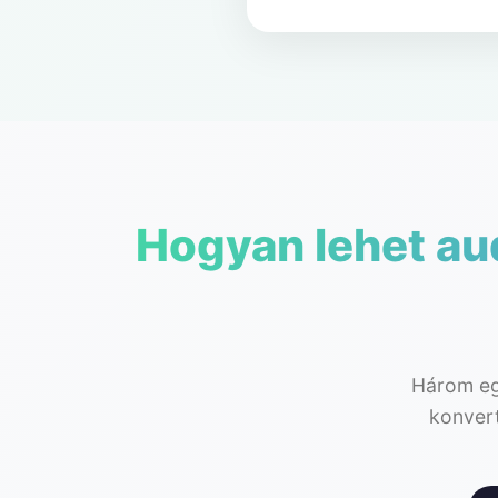
Hogyan lehet aud
Három eg
konvert