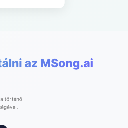
tálni az MSong.ai
a történő
ségével.