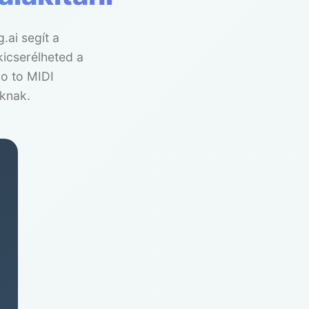
.ai segít a
kicserélheted a
io to MIDI
oknak.