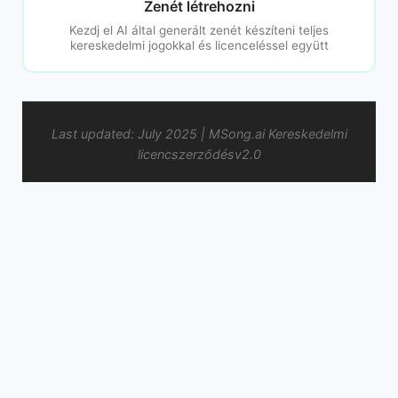
Zenét létrehozni
Kezdj el AI által generált zenét készíteni teljes
kereskedelmi jogokkal és licenceléssel együtt
Last updated: July 2025 | MSong.ai Kereskedelmi
licencszerződésv2.0