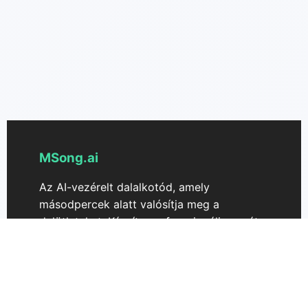
MSong.ai
Az AI-vezérelt dalalkotód, amely
másodpercek alatt valósítja meg a
dalötleteket. Készíts professzionális zenét
stúdióminőségű hanggal, dalszövegekkel és
kereskedelmi engedélyekkel.