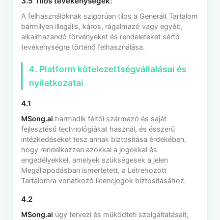
3.5 Tilos tevékenységek:
A felhasználóknak szigorúan tilos a Generált Tartalom
bármilyen illegális, káros, rágalmazó vagy egyéb,
alkalmazandó törvényeket és rendeleteket sértő
tevékenységre történő felhasználása.
4. Platform kötelezettségvállalásai és
nyilatkozatai
4.1
MSong.ai
harmadik féltől származó és saját
fejlesztésű technológiákat használ, és ésszerű
intézkedéseket tesz annak biztosítása érdekében,
hogy rendelkezzen azokkal a jogokkal és
engedélyekkel, amelyek szükségesek a jelen
Megállapodásban ismertetett, a Létrehozott
Tartalomra vonatkozó licencjogok biztosításához.
4.2
MSong.ai
úgy tervezi és működteti szolgáltatásait,