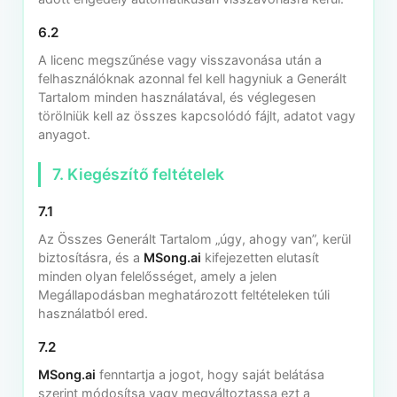
6.2
A licenc megszűnése vagy visszavonása után a
felhasználóknak azonnal fel kell hagyniuk a Generált
Tartalom minden használatával, és véglegesen
törölniük kell az összes kapcsolódó fájlt, adatot vagy
anyagot.
7. Kiegészítő feltételek
7.1
Az Összes Generált Tartalom „úgy, ahogy van”, kerül
biztosításra, és a
MSong.ai
kifejezetten elutasít
minden olyan felelősséget, amely a jelen
Megállapodásban meghatározott feltételeken túli
használatból ered.
7.2
MSong.ai
fenntartja a jogot, hogy saját belátása
szerint módosítsa vagy megváltoztassa ezt a