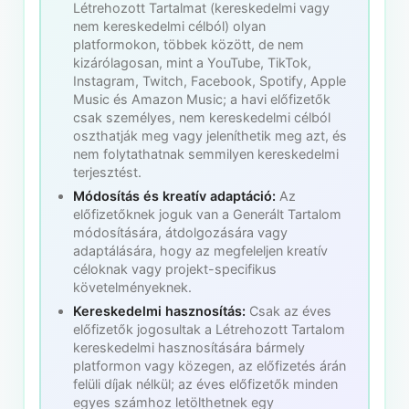
Létrehozott Tartalmat (kereskedelmi vagy
nem kereskedelmi célból) olyan
platformokon, többek között, de nem
kizárólagosan, mint a YouTube, TikTok,
Instagram, Twitch, Facebook, Spotify, Apple
Music és Amazon Music; a havi előfizetők
csak személyes, nem kereskedelmi célból
oszthatják meg vagy jeleníthetik meg azt, és
nem folytathatnak semmilyen kereskedelmi
terjesztést.
Módosítás és kreatív adaptáció:
Az
előfizetőknek joguk van a Generált Tartalom
módosítására, átdolgozására vagy
adaptálására, hogy az megfeleljen kreatív
céloknak vagy projekt-specifikus
követelményeknek.
Kereskedelmi hasznosítás:
Csak az éves
előfizetők jogosultak a Létrehozott Tartalom
kereskedelmi hasznosítására bármely
platformon vagy közegen, az előfizetés árán
felüli díjak nélkül; az éves előfizetők minden
egyes számhoz letölthetnek egy