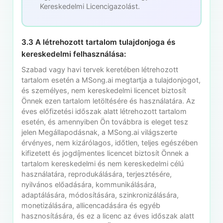
Kereskedelmi Licencigazolást.
3.3 A létrehozott tartalom tulajdonjoga és
kereskedelmi felhasználása:
Szabad vagy havi tervek keretében létrehozott
tartalom esetén a MSong.ai megtartja a tulajdonjogot,
és személyes, nem kereskedelmi licencet biztosít
Önnek ezen tartalom letöltésére és használatára. Az
éves előfizetési időszak alatt létrehozott tartalom
esetén, és amennyiben Ön továbbra is eleget tesz
jelen Megállapodásnak, a MSong.ai világszerte
érvényes, nem kizárólagos, időtlen, teljes egészében
kifizetett és jogdíjmentes licencet biztosít Önnek a
tartalom kereskedelmi és nem kereskedelmi célú
használatára, reprodukálására, terjesztésére,
nyilvános előadására, kommunikálására,
adaptálására, módosítására, szinkronizálására,
monetizálására, allicencadására és egyéb
hasznosítására, és ez a licenc az éves időszak alatt