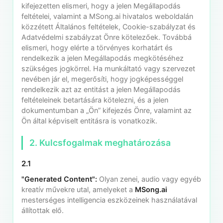
kifejezetten elismeri, hogy a jelen Megállapodás
feltételei, valamint a MSong.ai hivatalos weboldalán
közzétett Általános feltételek, Cookie-szabályzat és
Adatvédelmi szabályzat Önre kötelezőek. Továbbá
elismeri, hogy elérte a törvényes korhatárt és
rendelkezik a jelen Megállapodás megkötéséhez
szükséges jogkörrel. Ha munkáltató vagy szervezet
nevében jár el, megerősíti, hogy jogképességgel
rendelkezik azt az entitást a jelen Megállapodás
feltételeinek betartására kötelezni, és a jelen
dokumentumban a „Ön” kifejezés Önre, valamint az
Ön által képviselt entitásra is vonatkozik.
2. Kulcsfogalmak meghatározása
2.1
"Generated Content":
Olyan zenei, audio vagy egyéb
kreatív művekre utal, amelyeket a
MSong.ai
mesterséges intelligencia eszközeinek használatával
állítottak elő.