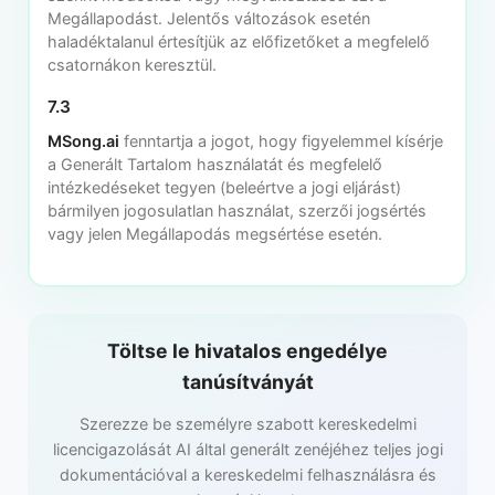
Megállapodást. Jelentős változások esetén
haladéktalanul értesítjük az előfizetőket a megfelelő
csatornákon keresztül.
7.3
MSong.ai
fenntartja a jogot, hogy figyelemmel kísérje
a Generált Tartalom használatát és megfelelő
intézkedéseket tegyen (beleértve a jogi eljárást)
bármilyen jogosulatlan használat, szerzői jogsértés
vagy jelen Megállapodás megsértése esetén.
Töltse le hivatalos engedélye
tanúsítványát
Szerezze be személyre szabott kereskedelmi
licencigazolását AI által generált zenéjéhez teljes jogi
dokumentációval a kereskedelmi felhasználásra és