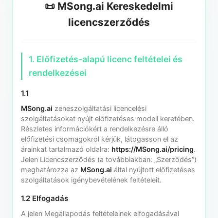
📜 MSong.ai Kereskedelmi
licencszerződés
1. Előfizetés-alapú licenc feltételei és
rendelkezései
1.1
MSong.ai
zeneszolgáltatási licencelési
szolgáltatásokat nyújt előfizetéses modell keretében.
Részletes információkért a rendelkezésre álló
előfizetési csomagokról kérjük, látogasson el az
árainkat tartalmazó oldalra:
https://MSong.ai/pricing
.
Jelen Licencszerződés (a továbbiakban: „Szerződés”)
meghatározza az
MSong.ai
által nyújtott előfizetéses
szolgáltatások igénybevételének feltételeit.
1.2 Elfogadás
A jelen Megállapodás feltételeinek elfogadásával