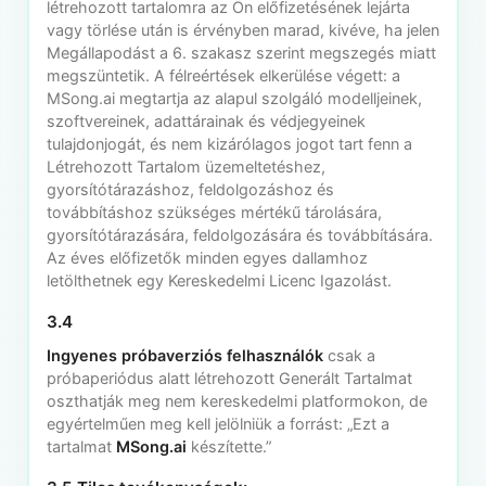
létrehozott tartalomra az Ön előfizetésének lejárta
vagy törlése után is érvényben marad, kivéve, ha jelen
Megállapodást a 6. szakasz szerint megszegés miatt
megszüntetik. A félreértések elkerülése végett: a
MSong.ai megtartja az alapul szolgáló modelljeinek,
szoftvereinek, adattárainak és védjegyeinek
tulajdonjogát, és nem kizárólagos jogot tart fenn a
Létrehozott Tartalom üzemeltetéshez,
gyorsítótárazáshoz, feldolgozáshoz és
továbbításhoz szükséges mértékű tárolására,
gyorsítótárazására, feldolgozására és továbbítására.
Az éves előfizetők minden egyes dallamhoz
letölthetnek egy Kereskedelmi Licenc Igazolást.
3.4
Ingyenes próbaverziós felhasználók
csak a
próbaperiódus alatt létrehozott Generált Tartalmat
oszthatják meg nem kereskedelmi platformokon, de
egyértelműen meg kell jelölniük a forrást: „Ezt a
tartalmat
MSong.ai
készítette.”