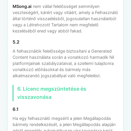
MSong.ai
nem vállal felelősséget semmilyen
veszteségért, kárért vagy vitáért, amely a Felhasználó
által történő visszaélésből, jogosulatlan használatból
vagy a Létrehozott Tartalom nem megfelelő
kezeléséből ered vagy abból fakad.
5.2
A felhasználók felelőssége biztosítani a Generated
Content használata során a vonatkozó harmadik fél
platformjainak szabályzataival, a szellemi tulajdonra
vonatkozó előírásokkal és bármely más
alkalmazandó jogszabállyal való megfelelést.
6. Licenc megszüntetése és
visszavonása
6.1
Ha egy felhasználó megsérti a jelen Megállapodás
bármely rendelkezését, a jelen Megállapodás alapján
adott engedély automatikusan visszavonásra kerül.