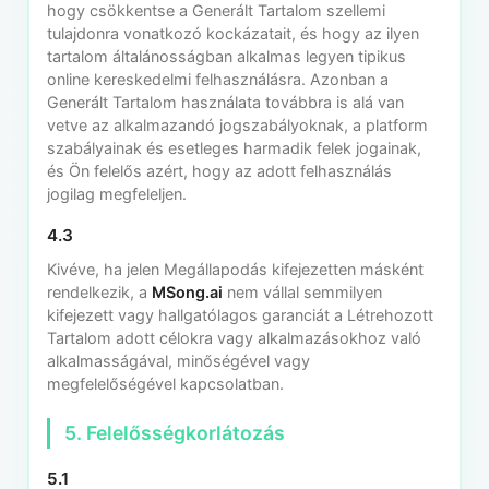
hogy csökkentse a Generált Tartalom szellemi
tulajdonra vonatkozó kockázatait, és hogy az ilyen
tartalom általánosságban alkalmas legyen tipikus
online kereskedelmi felhasználásra. Azonban a
Generált Tartalom használata továbbra is alá van
vetve az alkalmazandó jogszabályoknak, a platform
szabályainak és esetleges harmadik felek jogainak,
és Ön felelős azért, hogy az adott felhasználás
jogilag megfeleljen.
4.3
Kivéve, ha jelen Megállapodás kifejezetten másként
rendelkezik, a
MSong.ai
nem vállal semmilyen
kifejezett vagy hallgatólagos garanciát a Létrehozott
Tartalom adott célokra vagy alkalmazásokhoz való
alkalmasságával, minőségével vagy
megfelelőségével kapcsolatban.
5. Felelősségkorlátozás
5.1