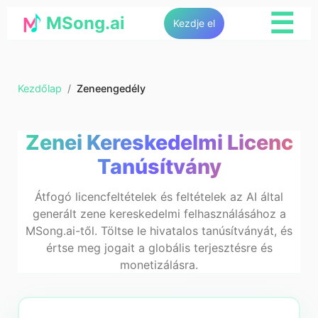
☰
MSong.ai
Kezdje el
Kezdőlap
/
Zeneengedély
Zenei Kereskedelmi Licenc
Tanúsítvány
Átfogó licencfeltételek és feltételek az AI által
generált zene kereskedelmi felhasználásához a
MSong.ai-től. Töltse le hivatalos tanúsítványát, és
értse meg jogait a globális terjesztésre és
monetizálásra.