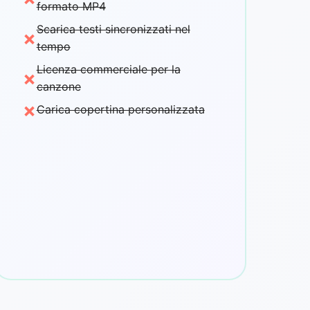
formato MP4
Scarica testi sincronizzati nel
×
tempo
Licenza commerciale per la
×
canzone
×
Carica copertina personalizzata