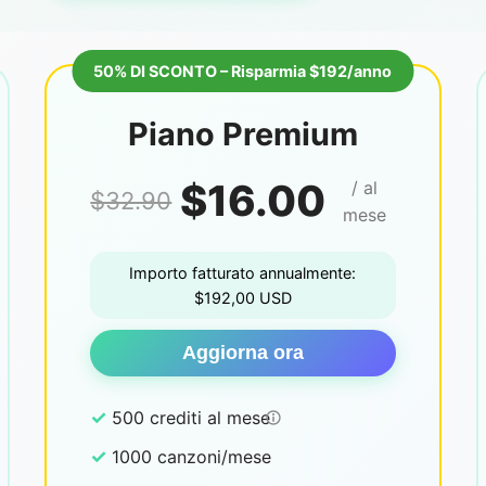
50% DI SCONTO – Risparmia $192/anno
Piano Premium
$16.00
/ al
$32.90
mese
Importo fatturato annualmente:
$192,00 USD
Aggiorna ora
✓
500 crediti al mese
✓
1000 canzoni/mese