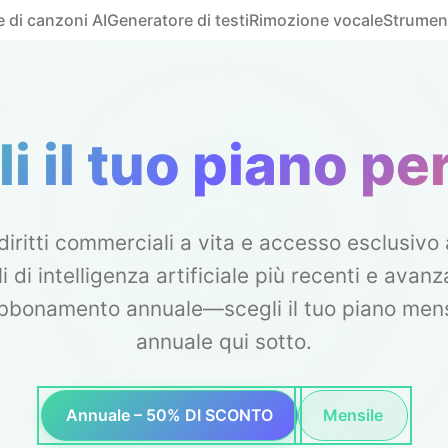
 di canzoni AI
Generatore di testi
Rimozione vocale
Strumen
i il tuo piano pe
diritti commerciali a vita e accesso esclusivo 
i di intelligenza artificiale più recenti e avanz
bbonamento annuale—scegli il tuo piano mens
annuale qui sotto.
Annuale – 50% DI SCONTO
Mensile