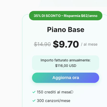
35% DI SCONTO – Risparmia $62/anno
Piano Base
$9.70
$14.90
/ al mese
Importo fatturato annualmente:
$116,00 USD
Aggiorna ora
✓
150 crediti al mese
✓
300 canzoni/mese