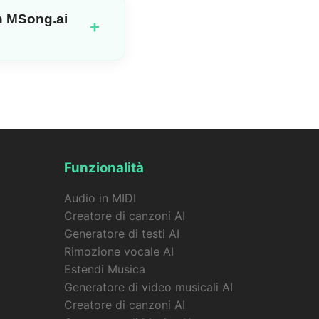
usica insieme
n MSong.ai
+
o una canzone + una
 la generazione del tuo
Funzionalità
Audio in MIDI
Creatore di canzoni AI
Generatore di testi AI
Rimozione vocale AI
Estendi Musica
Generatore di video musicali AI
Creatore di canzoni AI