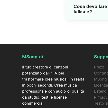
Perfetto per team, col
Cosa devo fare 
condividendo lo stess
fallisce?
Il generatore di video
foto, con sincronizzaz
video fallisce, i tuoi 
MSong.ai
Suppo
Il tuo creatore di canzoni
Prezzi
potenziato dall＇IA per
Contatt
trasformare idee musicali in realtà
MSong 
in pochi secondi. Crea musica
Licenza
professionale con audio di qualità
Estendi
da studio, testi e licenze
Rimuove
commerciali.
Testo s