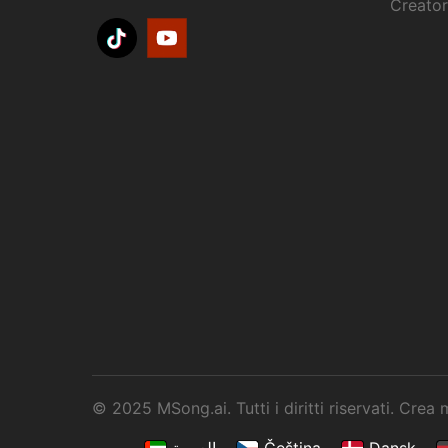
Creator
© 2025 MSong.ai. Tutti i diritti riservati. Crea
العربية
Čeština
Dansk