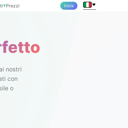
ti
Prezzi
Inizia
▼
rfetto
ai nostri
ati con
ile o