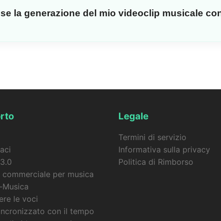
laboratori o membri della famiglia che desiderano creare m
se la generazione del mio videoclip musicale co
o abbonamento.
 musicali di MSong.ai crea video senza filigrana combinand
ione labiale + didascalie sincronizzate automaticamente. Se
crediti saranno automaticamente rimborsati sul tuo account.
rto
Legale
Termini di servizio
aci
Informativa sulla privacy
3.0
Politica di Rimborso
 commerciale per musica
-Musica
re le voci
incronizzato con il tempo