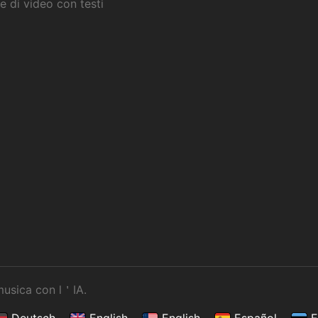
e di video con testi
 musica con l＇IA.
Deutsch
English
English
Español
E