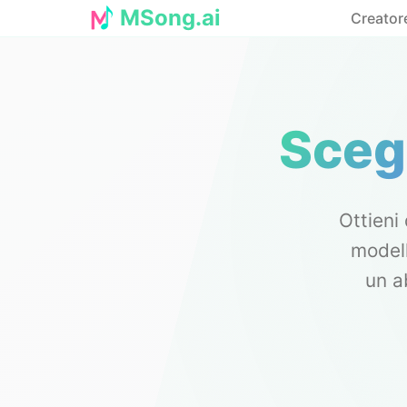
MSong.ai
Creatore
Scegl
Ottieni 
modell
un a