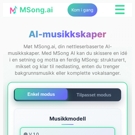
☰
MSong.ai
Kom i gang
AI-musikkskaper
Møt MSong.ai, din nettleserbaserte AI-
musikkskaper. Med MSong AI kan du skissere en idé
i en setning og motta en ferdig MSong: strukturert,
mikset og klar til nedlasting, enten du trenger
bakgrunnsmusikk eller komplette vokalsanger.
Enkel modus
Tilpasset modus
Musikkmodell
🟣 V 1.0