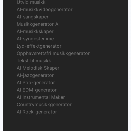
Utvid musikk
AI-musikkvideogenerator
AI-sangskaper
Musikkgenerator AI
AI-musikkskaper
AI-syngestemme
Lyd-effektgenerator
Opphavsrettsfri musikkgenerator
Tekst til musikk
AI Melodisk Skaper
AI-jazzgenerator
AI Pop-generator
AI EDM-generator
AI Instrumental Maker
Countrymusikkgenerator
AI Rock-generator