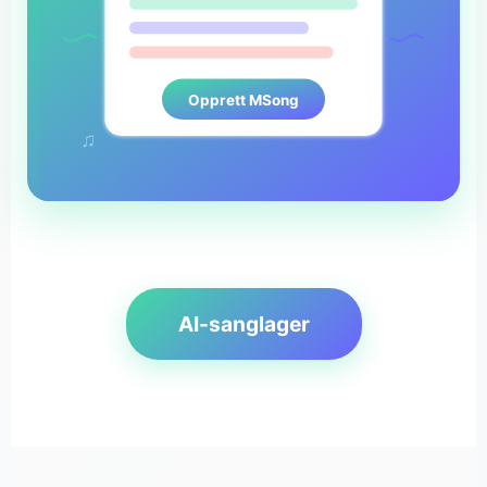
Opprett MSong
♫
AI-sanglager