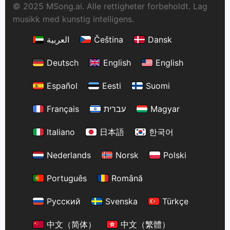
© 2025 MSong.ai. Alle rettigheter forbeholdt. Lag
musikk med kunstig intelligens.
العربية
Čeština
Dansk
Deutsch
English
English
Español
Eesti
Suomi
Français
עברית
Magyar
Italiano
日本語
한국어
Nederlands
Norsk
Polski
Português
Română
Русский
Svenska
Türkçe
中文（简体）
中文（繁體）