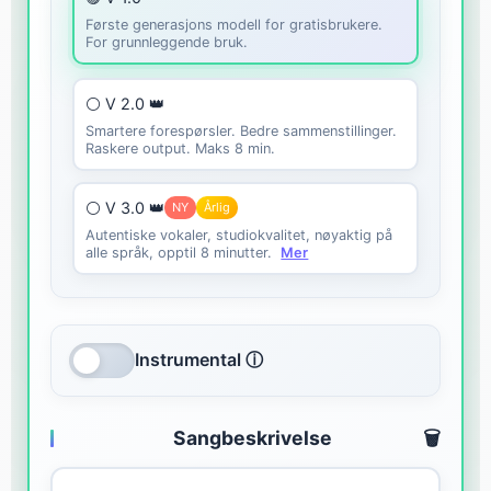
Første generasjons modell for gratisbrukere.
For grunnleggende bruk.
⚪ V 2.0 👑
Smartere forespørsler. Bedre sammenstillinger.
Raskere output. Maks 8 min.
⚪ V 3.0 👑
NY
Årlig
Autentiske vokaler, studiokvalitet, nøyaktig på
alle språk, opptil 8 minutter.
Mer
Instrumental ⓘ
Sangbeskrivelse
🗑️