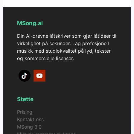
at MSong AI leverer sikker, gjenbrukbar musikk for
merker, kampanjer og klientarbeid.
MSong.ai
Din AI-drevne låtskriver som gjør låtideer til
virkelighet på sekunder. Lag profesjonell
musikk med studiokvalitet på lyd, tekster
og kommersielle lisenser.
Støtte
Prising
Kontakt oss
MSong 3.0