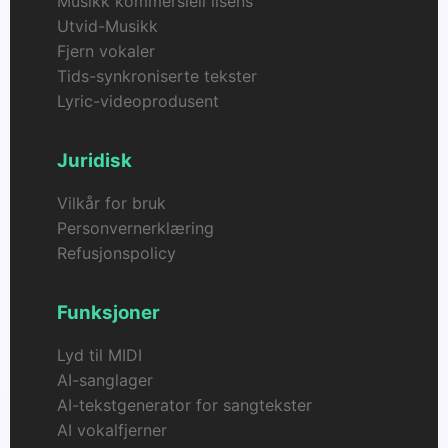
Musikk kommersiell lisens
Utvid-Musikk
Fjern vokaler
Tids-synkroniserte tekster
Lyric-videoprodusent
Juridisk
Vilkår for bruk
Personvernerklæring
Refusjonspolicy
Funksjoner
Lyd til MIDI
AI-sanglager
AI-tekstgenerator for sangtekster
AI vokalfjerner