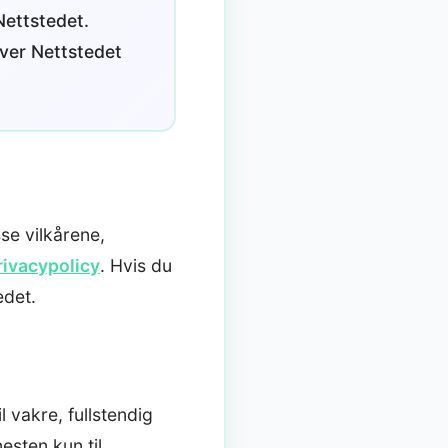
Nettstedet.
iver Nettstedet
sse vilkårene,
ivacypolicy
. Hvis du
edet.
 vakre, fullstendig
sten kun til