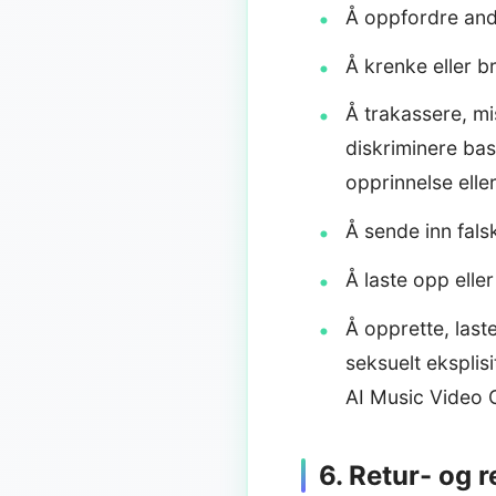
Å oppfordre andre
Å krenke eller br
Å trakassere, m
diskriminere base
opprinnelse ell
Å sende inn falsk
Å laste opp elle
Å opprette, last
seksuelt eksplis
AI Music Video G
6. Retur- og r