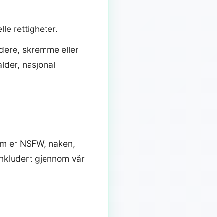
lle rettigheter.
dere, skremme eller
alder, nasjonal
som er NSFW, naken,
 inkludert gjennom vår