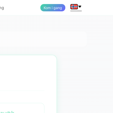
ing
Kom i gang
av vilkår