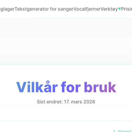
glager
Tekstgenerator for sanger
Vocalfjerner
Verktøy
Pris
▼
Vilkår for bruk
Sist endret: 17. mars 2026
1. Aksept 