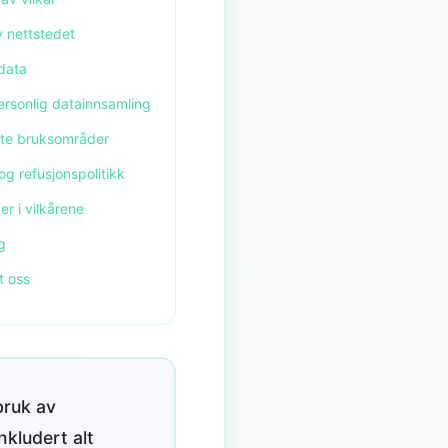
v nettstedet
data
ersonlig datainnsamling
dte bruksområder
og refusjonspolitikk
er i vilkårene
g
t oss
bruk av
nkludert alt