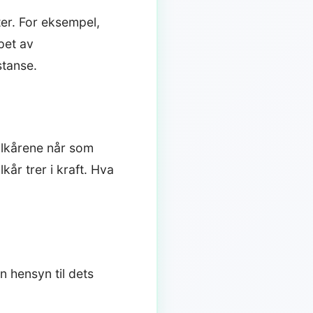
eter. For eksempel,
øpet av
stanse.
vilkårene når som
lkår trer i kraft. Hva
n hensyn til dets