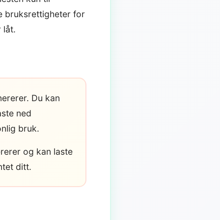
 bruksrettigheter for
 låt.
nererer. Du kan
aste ned
nlig bruk.
rerer og kan laste
et ditt.