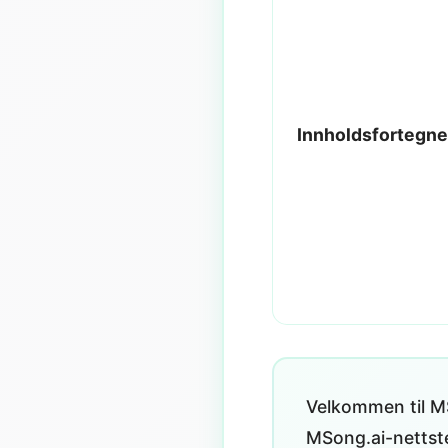
Innholdsfortegne
Velkommen til MS
MSong.ai-nettst