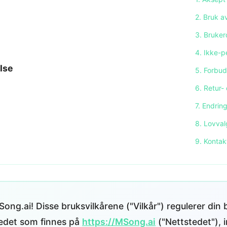
2. Bruk a
3. Bruker
4. Ikke-p
lse
5. Forbu
6. Retur- 
7. Endring
8. Lovval
9. Kontak
ong.ai! Disse bruksvilkårene ("Vilkår") regulerer din 
edet som finnes på
https://MSong.ai
("Nettstedet"), i