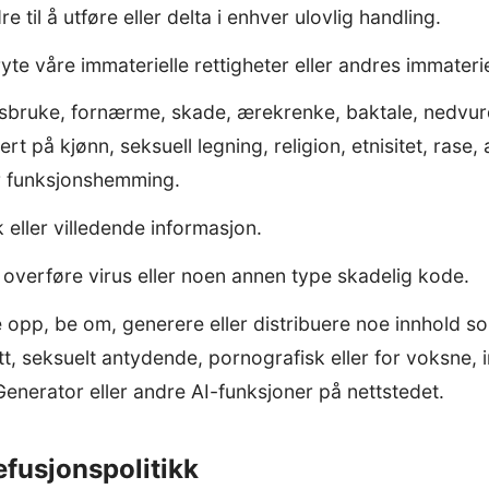
 til å utføre eller delta i enhver ulovlig handling.
yte våre immaterielle rettigheter eller andres immaterie
isbruke, fornærme, skade, ærekrenke, baktale, nedvur
rt på kjønn, seksuell legning, religion, etnisitet, rase, 
er funksjonshemming.
 eller villedende informasjon.
r overføre virus eller noen annen type skadelig kode.
e opp, be om, generere eller distribuere noe innhold 
itt, seksuelt antydende, pornografisk eller for voksne,
enerator eller andre AI-funksjoner på nettstedet.
efusjonspolitikk