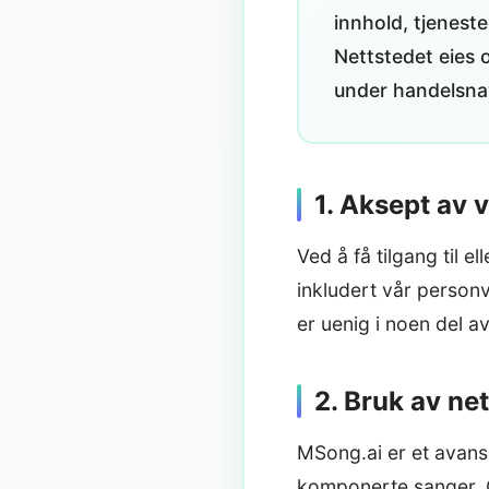
innhold, tjenest
Nettstedet eies 
under handelsnavn
1. Aksept av v
Ved å få tilgang til 
inkludert vår person
er uenig i noen del av 
2. Bruk av ne
MSong.ai er et avanse
komponerte sanger. G