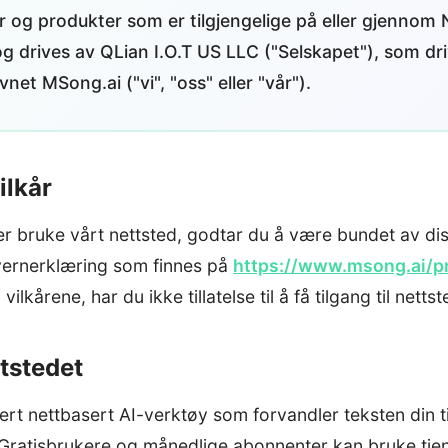
er og produkter som er tilgjengelige på eller gjennom 
og drives av QLian I.O.T US LLC ("Selskapet"), som dr
et MSong.ai ("vi", "oss" eller "vår").
ilkår
eller bruke vårt nettsted, godtar du å være bundet av di
vernerklæring som finnes på
https://www.msong.ai/pr
vilkårene, har du ikke tillatelse til å få tilgang til nettst
ttstedet
rt nettbasert AI-verktøy som forvandler teksten din til
ratisbrukere og månedlige abonnenter kan bruke tjene