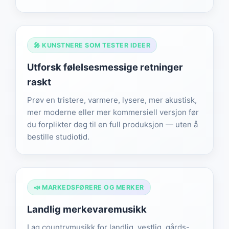
🎤 KUNSTNERE SOM TESTER IDEER
Utforsk følelsesmessige retninger
raskt
Prøv en tristere, varmere, lysere, mer akustisk,
mer moderne eller mer kommersiell versjon før
du forplikter deg til en full produksjon — uten å
bestille studiotid.
📣 MARKEDSFØRERE OG MERKER
Landlig merkevaremusikk
Lag countrymusikk for landlig, vestlig, gårds-,