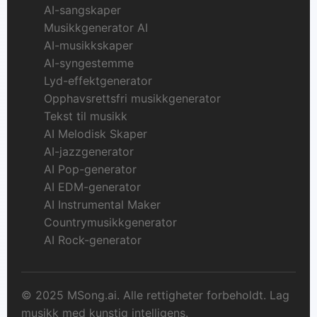
AI-sangskaper
Musikkgenerator AI
AI-musikkskaper
AI-syngestemme
Lyd-effektgenerator
Opphavsrettsfri musikkgenerator
Tekst til musikk
AI Melodisk Skaper
AI-jazzgenerator
AI Pop-generator
AI EDM-generator
AI Instrumental Maker
Countrymusikkgenerator
AI Rock-generator
© 2025 MSong.ai. Alle rettigheter forbeholdt. Lag
musikk med kunstig intelligens.