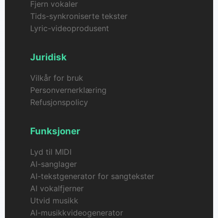
Fjern vokaler
Tids-synkroniserte tekster
Lyric-videoprodusent
Juridisk
Vilkår for bruk
Personvernerklæring
Refusjonspolicy
Funksjoner
Lyd til MIDI
AI-sanglager
AI-tekstgenerator for sangtekster
AI vokalfjerner
Utvid musikk
AI-musikkvideogenerator