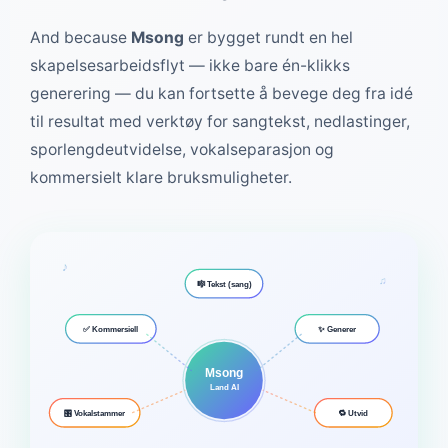
And because
Msong
er bygget rundt en hel
skapelsesarbeidsflyt — ikke bare én-klikks
generering — du kan fortsette å bevege deg fra idé
til resultat med verktøy for sangtekst, nedlastinger,
sporlengdeutvidelse, vokalseparasjon og
kommersielt klare bruksmuligheter.
♪
♫
🎼 Tekst (sang)
✨ Generer
✅ Kommersiell
Msong
Land AI
🔁 Utvid
🎛 Vokalstammer