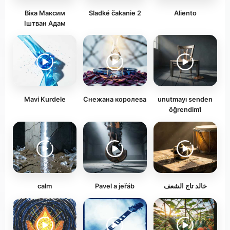
Віка Максим
Sladké čakanie 2
Aliento
Іштван Адам
Mavi Kurdele
Снежана королева
unutmayı senden
öğrendim1
calm
Pavel a jeřáb
خالد تاج الشعف