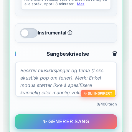
alle språk, opptil 8 minutter.
Mer
Instrumental ⓘ
Sangbeskrivelse
🗑️
✨ BLI INSPIRERT
0/400 tegn
✨ GENERER SANG