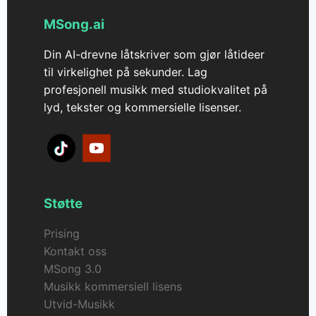
MSong.ai
Din AI-drevne låtskriver som gjør låtideer
til virkelighet på sekunder. Lag
profesjonell musikk med studiokvalitet på
lyd, tekster og kommersielle lisenser.
Støtte
Prising
Kontakt oss
MSong 3.0
Musikk kommersiell lisens
Utvid-Musikk