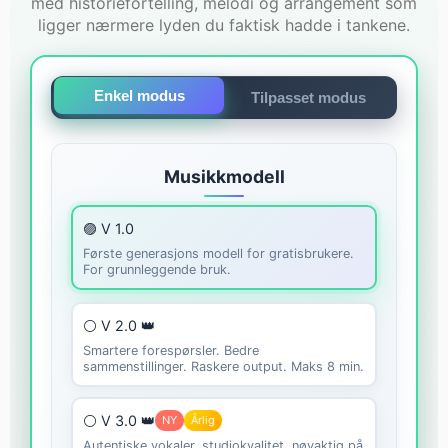
med historiefortelling, melodi og arrangement som
ligger nærmere lyden du faktisk hadde i tankene.
Enkel modus
Tilpasset modus
Musikkmodell
🟣 V 1.0
Første generasjons modell for gratisbrukere.
For grunnleggende bruk.
⚪ V 2.0 👑
Smartere forespørsler. Bedre
sammenstillinger. Raskere output. Maks 8 min.
⚪ V 3.0 👑
NY
Årlig
Autentiske vokaler, studiokvalitet, nøyaktig på