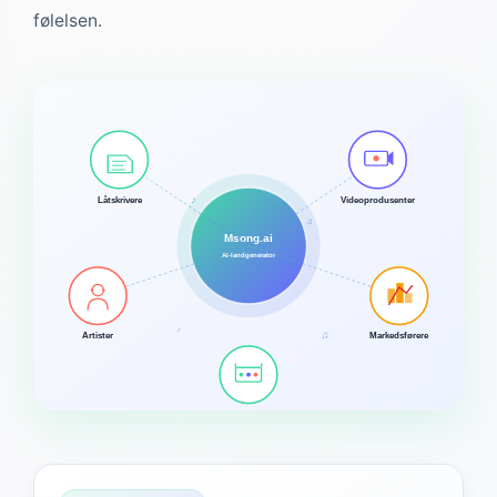
følelsen.
♪
Låtskrivere
Videoprodusenter
♫
Msong.ai
AI-landgenerator
♪
♫
Artister
Markedsførere
Produsenter