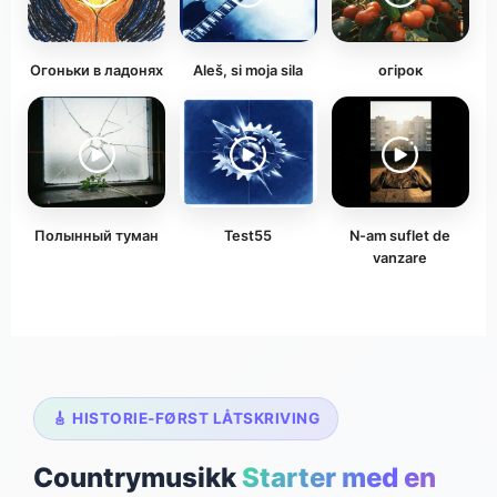
Огоньки в ладонях
Aleš, si moja sila
огірок
Полынный туман
Test55
N-am suflet de
vanzare
🎸 HISTORIE-FØRST LÅTSKRIVING
Countrymusikk
Starter med en