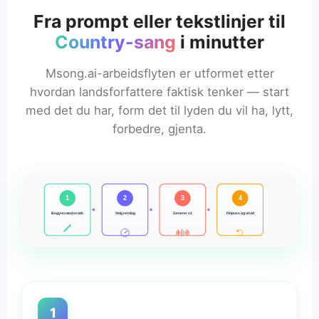
Fra prompt eller tekstlinjer til
Country-sang
i minutter
Msong.ai-arbeidsflyten er utformet etter
hvordan landsforfattere faktisk tenker — start
med det du har, form det til lyden du vil ha, lytt,
forbedre, gjenta.
1
2
3
4
Begynn med en idé
Velg retning
Generer v1
Finpuss og utvid
1