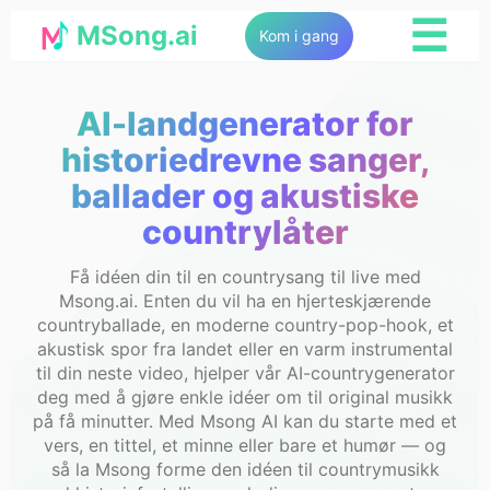
☰
MSong.ai
Kom i gang
AI-landgenerator for
historiedrevne sanger,
ballader og akustiske
countrylåter
Få idéen din til en countrysang til live med
Msong.ai. Enten du vil ha en hjerteskjærende
countryballade, en moderne country-pop-hook, et
akustisk spor fra landet eller en varm instrumental
til din neste video, hjelper vår AI-countrygenerator
deg med å gjøre enkle idéer om til original musikk
på få minutter. Med Msong AI kan du starte med et
vers, en tittel, et minne eller bare et humør — og
så la Msong forme den idéen til countrymusikk