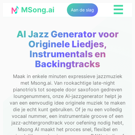
☰
MSong.ai
Aan de slag
AI Jazz Generator voor
Originele Liedjes,
Instrumentals en
Backingtracks
Maak in enkele minuten expressieve jazzmuziek
met Msong.ai. Van rookachtige late-night
pianotrio’s tot soepele door saxofoon gedreven
loungenummers, onze AI-jazzgenerator helpt je
van een eenvoudig idee originele muziek te maken
die je echt kunt gebruiken. Of je nu een volledig
vocaal nummer, een instrumentale groove of een
jazz-achtergrondtrack voor oefening nodig hebt,
Msong AI maakt het proces snel, flexibel en