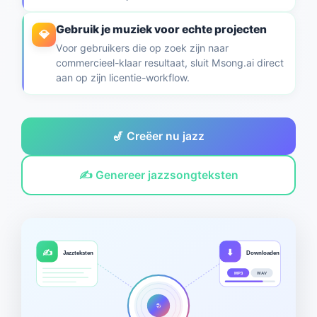
Gebruik je muziek voor echte projecten
💎
Voor gebruikers die op zoek zijn naar
commercieel-klaar resultaat, sluit Msong.ai direct
aan op zijn licentie-workflow.
🎷 Creëer nu jazz
✍️ Genereer jazzsongteksten
✍️
⬇
Jazzteksten
Downloaden
MP3
WAV
🎷