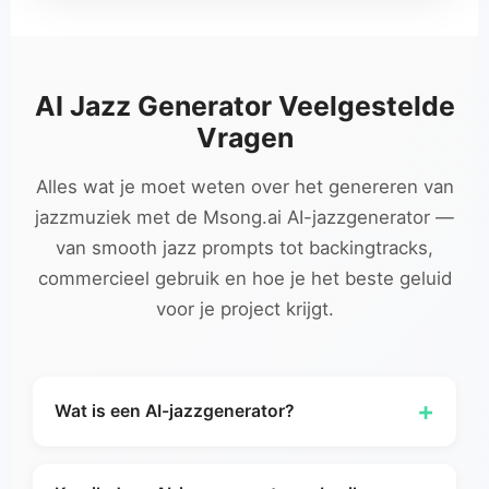
AI Jazz Generator Veelgestelde
Vragen
Alles wat je moet weten over het genereren van
jazzmuziek met de Msong.ai AI-jazzgenerator —
van smooth jazz prompts tot backingtracks,
commercieel gebruik en hoe je het beste geluid
voor je project krijgt.
+
Wat is een AI-jazzgenerator?
Een AI-jazzgenerator is een hulpmiddel dat je
helpt originele jazzmuziek te creëren op basis