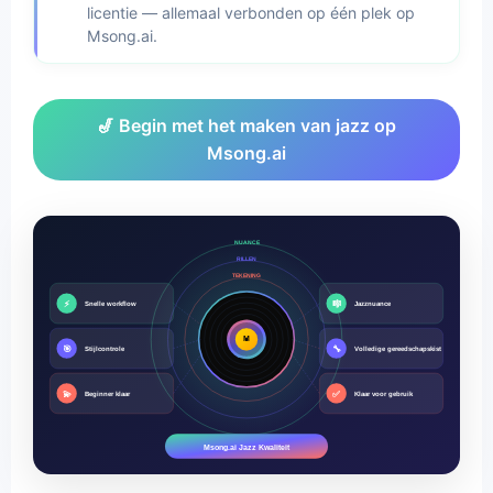
licentie — allemaal verbonden op één plek op
Msong.ai.
🎷 Begin met het maken van jazz op
Msong.ai
NUANCE
RILLEN
TEKENING
⚡
🎼
Snelle workflow
Jazznuance
M
🎯
🔧
Stijlcontrole
Volledige gereedschapskist
💫
✅
Beginner klaar
Klaar voor gebruik
Msong.ai Jazz Kwaliteit