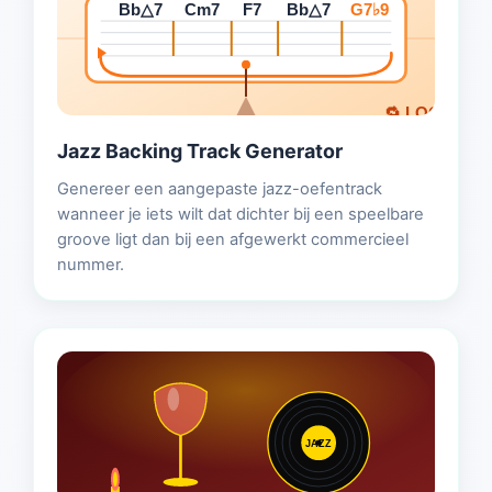
Bb△7
Cm7
F7
Bb△7
G7♭9
🔁 LOOP
Jazz Backing Track Generator
Genereer een aangepaste jazz-oefentrack
wanneer je iets wilt dat dichter bij een speelbare
groove ligt dan bij een afgewerkt commercieel
nummer.
JAZZ