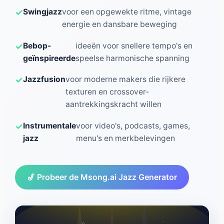
Swingjazz
voor een opgewekte ritme, vintage
energie en dansbare beweging
Bebop-
ideeën voor snellere tempo's en
geïnspireerde
speelse harmonische spanning
Jazzfusion
voor moderne makers die rijkere
texturen en crossover-
aantrekkingskracht willen
Instrumentale
voor video's, podcasts, games,
jazz
menu's en merkbelevingen
🎷 Probeer de Msong.ai Jazz Generator