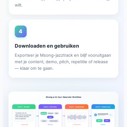
wilt.
4
Downloaden en gebruiken
Exporteer je Msong-jazztrack en blijf vooruitgaan
met je content, demo, pitch, repetitie of release
— klaar om te gaan.
Msong.ai AI Jazz Generator Workflow
STAP 1 · PROMPT
STAP 2 · RICHTING
STAP 3 · GENEREREN
STAP 4 · DOWNLOAD
"smooth jazz voor een
Gladstrijkend
Schommel
Gaaf
dakterrasbar bij zonsondergang,
3:24
zachte saxofoon, geborsteld
Fusie
drums, matig tempo"
MP3
WAV
Lounge
Instrumentaal
✨ Beschrijf
🎯 Vorm
🎷 Genereer
⬇ Klaar