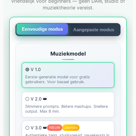
vriendelijk voor beginners — geen DAW, studio of
muziektheorie vereist.
Eenvoudige modus
Aangepaste modus
Muziekmodel
🟣 V 1.0
Eerste-generatie model voor gratis
gebruikers. Voor basaal gebruik.
⚪ V 2.0 👑
Slimmere prompts. Betere mashups. Snellere
output. Max 8 min.
⚪ V 3.0 👑
NIEUW
Jaarlijks
Authentieke zang, studiogeluid, nauwkeurig in