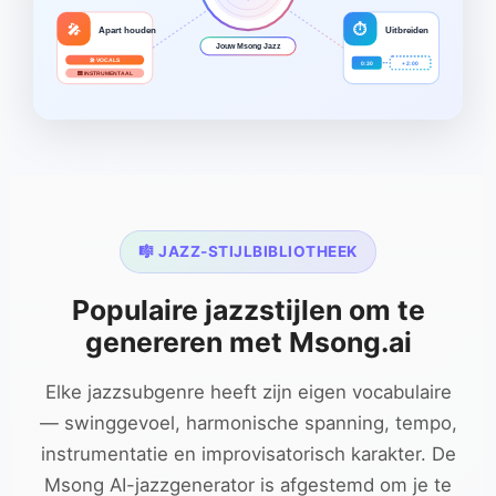
⏱
🎤
Apart houden
Uitbreiden
Jouw Msong Jazz
🎤 VOCALS
0:30
+ 2:00
🎹 INSTRUMENTAAL
🎼 JAZZ-STIJLBIBLIOTHEEK
Populaire jazzstijlen om te
genereren met Msong.ai
Elke jazzsubgenre heeft zijn eigen vocabulaire
— swinggevoel, harmonische spanning, tempo,
instrumentatie en improvisatorisch karakter. De
Msong AI-jazzgenerator is afgestemd om je te