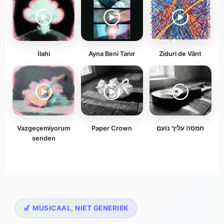
İlahi
Ayna Beni Tanır
Ziduri de Vânt
Vazgeçemiyorum
Paper Crown
חמסה עליך נועם
senden
🎷 MUSICAAL, NIET GENERIEK