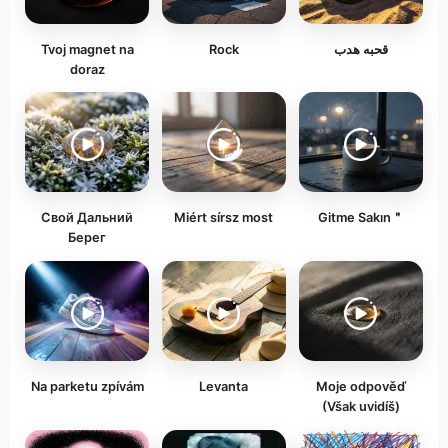
Tvoj magnet na
Rock
قحبه هدب
doraz
Свой Дальний
Miért sírsz most
Gitme Sakın＂
Берег
Na parketu zpívám
Levanta
Moje odpověď
(Však uvidíš)