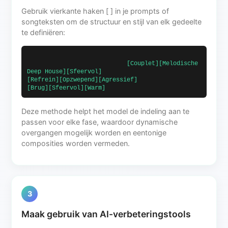
Gebruik vierkante haken [ ] in je prompts of
songteksten om de structuur en stijl van elk gedeelte
te definiëren:
                            [Couplet][Melodische 
Deep House][Sfeervol]                            
[Refrein][Opzwepend][Agressief]                            
[Brug][Sfeervol][Warm]                        
Deze methode helpt het model de indeling aan te
passen voor elke fase, waardoor dynamische
overgangen mogelijk worden en eentonige
composities worden vermeden.
3
Maak gebruik van AI-verbeteringstools