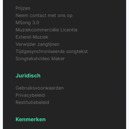
Prijzen
Neem contact met ons op
MSong 3.0
Muziekcommerciële Licentie
Extend-Muziek
Verwijder zanglijnen
Tijdgesynchroniseerde songtekst
Songtekstvideo Maker
Juridisch
Gebruiksvoorwaarden
Privacybeleid
Restitutiebeleid
Kenmerken