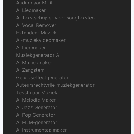
Audio naar MIDI
AI Liedmaker
AI-tekstschrijver voor songteksten
AI Vocal Remover
Extendeer Muziek
AI-muziekvideomaker
AI Liedmaker
Muziekgenerator AI
AI Muziekmaker
AI Zangstem
Geluidseffectgenerator
Auteursrechtvrije muziekgenerator
Tekst naar Muziek
AI Melodie Maker
AI Jazz Generator
AI Pop Generator
AI EDM-generator
AI Instrumentaalmaker