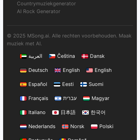
Countrymuziekgenerator
AI Rock Generator
© 2025 MSong.ai. Alle rechten voorbehouden. Maak
muziek met AI.
العربية
Čeština
Dansk
Deutsch
English
English
Español
Eesti
Suomi
Français
עברית
Magyar
Italiano
日本語
한국어
Nederlands
Norsk
Polski