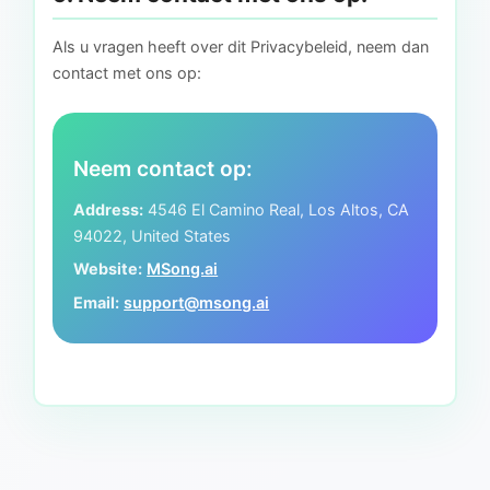
Als u vragen heeft over dit Privacybeleid, neem dan
contact met ons op:
Neem contact op:
Address:
4546 El Camino Real, Los Altos, CA
94022, United States
Website:
MSong.ai
Email:
support@msong.ai