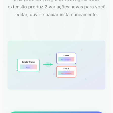
extensão produz 2 variações novas para você
editar, ouvir e baixar instantaneamente.
♪
♪
Estilo 1
Até 8 minutinhos
Canção Original
AI
2 min
Estilo 2
Até 8 minutinhos
♫
♫