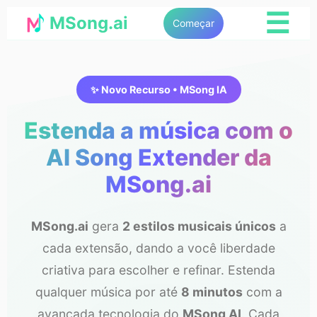
☰
MSong.ai
Começar
✨ Novo Recurso • MSong IA
Estenda a música com o
AI Song Extender da
MSong.ai
MSong.ai
gera
2 estilos musicais únicos
a
cada extensão, dando a você liberdade
criativa para escolher e refinar. Estenda
qualquer música por até
8 minutos
com a
avançada tecnologia do
MSong AI
. Cada