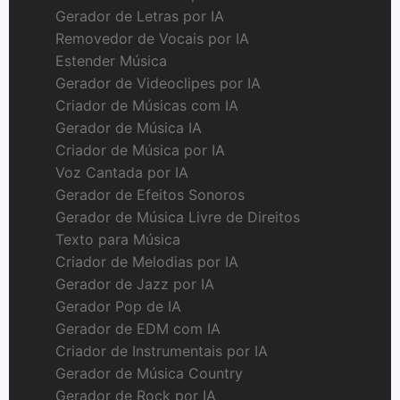
Gerador de Letras por IA
Removedor de Vocais por IA
Estender Música
Gerador de Videoclipes por IA
Criador de Músicas com IA
Gerador de Música IA
Criador de Música por IA
Voz Cantada por IA
Gerador de Efeitos Sonoros
Gerador de Música Livre de Direitos
Texto para Música
Criador de Melodias por IA
Gerador de Jazz por IA
Gerador Pop de IA
Gerador de EDM com IA
Criador de Instrumentais por IA
Gerador de Música Country
Gerador de Rock por IA