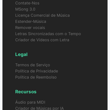
Contate-Nos
MSong 3.0
Licença Comercial de Música
Estender-Música
Remover vocais
Letras Sincronizadas com o Tempo
Criador de Vídeos com Letra
Legal
Termos de Serviço
Política de Privacidade
Política de Reembolso
Recursos
Áudio para MIDI
Criador de Músicas por IA