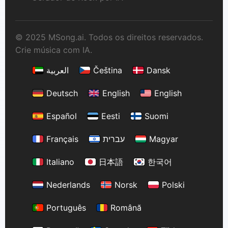
© 2025 MSong.ai. Todos os direitos reservados.
Crie música com IA.
العربية
Čeština
Dansk
Deutsch
English
English
Español
Eesti
Suomi
Français
עברית
Magyar
Italiano
日本語
한국어
Nederlands
Norsk
Polski
Português
Română