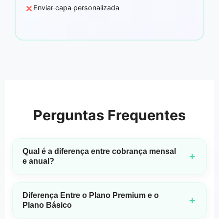
×
Enviar capa personalizada
Perguntas Frequentes
Qual é a diferença entre cobrança mensal
+
e anual?
Planos mensais incluem apenas downloads em MP3.
Planos anuais incluem downloads em MP3 e WAV, além de
Diferença Entre o Plano Premium e o
acesso ao nosso modelo 3.0 mais recente e avançado e
+
Plano Básico
uma licença comercial para cada faixa gerada. Você
também economizará até 50% em comparação ao