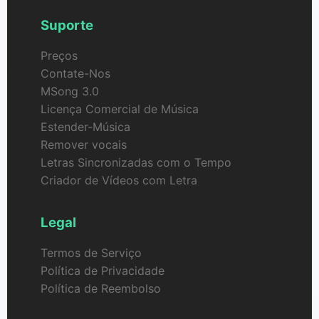
Suporte
Preços
Contate-Nos
MSong 3.0
Licença Comercial de Música
Estender-Música
Remover vocais
Letras Sincronizadas com o Tempo
Criador de Vídeos com Letra
Legal
Termos de Serviço
Política de Privacidade
Política de Reembolso