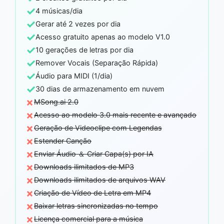
✓
4 músicas/dia
✓
Gerar até 2 vezes por dia
✓
Acesso gratuito apenas ao modelo V1.0
✓
10 gerações de letras por dia
✓
Remover Vocais (Separação Rápida)
✓
Áudio para MIDI (1/dia)
✓
30 dias de armazenamento em nuvem
×
MSong.ai 2.0
×
Acesso ao modelo 3.0 mais recente e avançado
×
Geração de Videoclipe com Legendas
×
Estender Canção
×
Enviar Áudio ＆ Criar Capa(s) por IA
×
Downloads ilimitados de MP3
×
Downloads ilimitados de arquivos WAV
×
Criação de Vídeo de Letra em MP4
×
Baixar letras sincronizadas no tempo
×
Licença comercial para a música