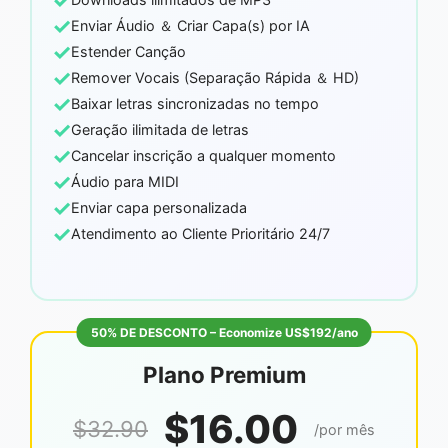
✓
✓
Enviar Áudio ＆ Criar Capa(s) por IA
✓
Estender Canção
✓
Remover Vocais (Separação Rápida ＆ HD)
✓
Baixar letras sincronizadas no tempo
✓
Geração ilimitada de letras
✓
Cancelar inscrição a qualquer momento
✓
Áudio para MIDI
✓
Enviar capa personalizada
✓
Atendimento ao Cliente Prioritário 24/7
50% DE DESCONTO – Economize US$192/ano
Plano Premium
$16.00
$32.90
/por mês