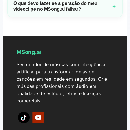
poderão ser processados. Adicionalmente, a conta deve
O que devo fazer se a geração do meu
colaboradores ou membros da família que desejam criar
+
ter consumido menos de 2 créditos para se qualificar para
videoclipe no MSong.ai falhar?
música juntos enquanto compartilham a mesma
reembolso.
assinatura.
O gerador de videoclipes do MSong.ai cria vídeos sem
marca d'água combinando uma música + uma foto, com
dublagem labial (lip-sync) + legendas auto-sincronizadas.
Se a geração do seu vídeo falhar, seus créditos serão
automaticamente reembolsados de volta para sua conta.
MSong.ai
Seu criador de músicas com inteligência
artificial para transformar ideias de
canções em realidade em segundos. Crie
músicas profissionais com áudio em
qualidade de estúdio, letras e licenças
comerciais.