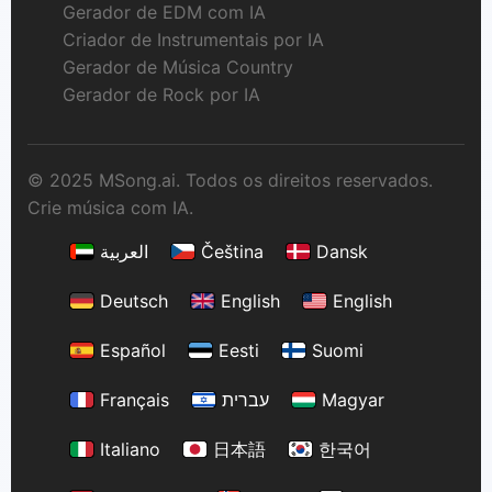
Gerador de EDM com IA
Criador de Instrumentais por IA
Gerador de Música Country
Gerador de Rock por IA
© 2025 MSong.ai. Todos os direitos reservados.
Crie música com IA.
العربية
Čeština
Dansk
Deutsch
English
English
Español
Eesti
Suomi
Français
עברית
Magyar
Italiano
日本語
한국어