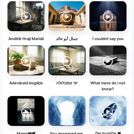
Andělé Hrají Mariáš
جمال أبو خالد
İ couldnt say you
Adevărată bogăție
יֹפִי טַמְבַּלוּלָה
What more do i not
know?
Mama💔🕊️
You answered me,
אלמוגית שלי ❤️