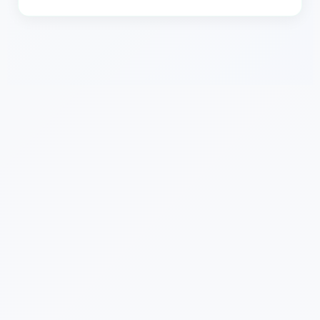
Sim. Seus arquivos são processados de forma segura e
não são compartilhados com terceiros. As faixas enviadas
são excluídas após o processamento para proteger sua
privacidade.