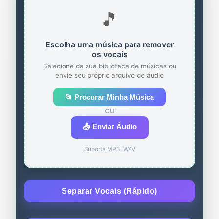
🎵
Escolha uma música para remover
os vocais
Selecione da sua biblioteca de músicas ou
envie seu próprio arquivo de áudio
📂 Procurar Minha Música
OU
📤 Enviar Áudio
Suporta MP3, WAV
Separar Vocais (Rápido)