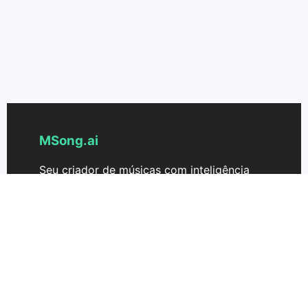
MSong.ai
Seu criador de músicas com inteligência
artificial para transformar ideias de
canções em realidade em segundos. Crie
músicas profissionais com áudio em
qualidade de estúdio, letras e licenças
comerciais.