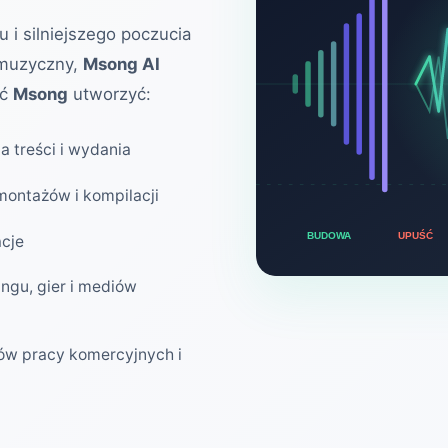
u i silniejszego poczucia
 muzyczny,
Msong AI
yć
Msong
utworzyć:
 treści i wydania
montażów i kompilacji
UPUŚĆ
BUDOWA
acje
ngu, gier i mediów
ów pracy komercyjnych i