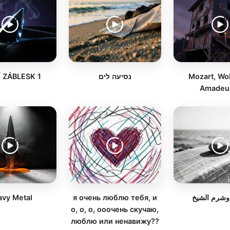
 ZÁBLESK 1
נסיעה לים
Mozart, Wo
Amadeu
vy Metal
я очень люблю тебя, и
وشرم الشيخ
о, о, о, ооочень скучаю,
люблю или ненавижу??