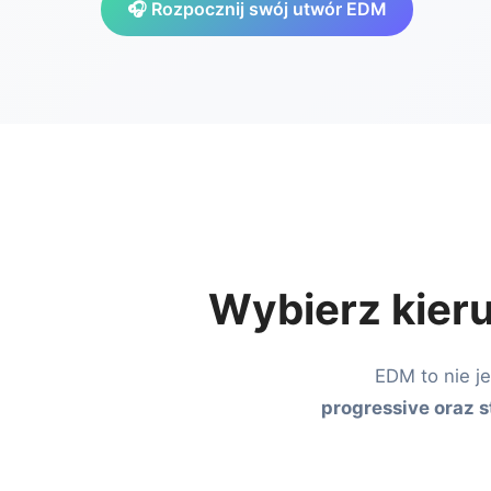
🎧 Rozpocznij swój utwór EDM
Wybierz kieru
EDM to nie j
progressive oraz s