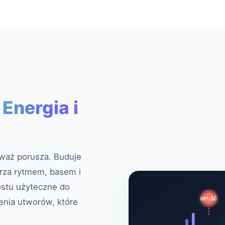
 Energia i
eważ porusza. Buduje
erza rytmem, basem i
ostu użyteczne do
UPUŚĆ
enia utworów, które