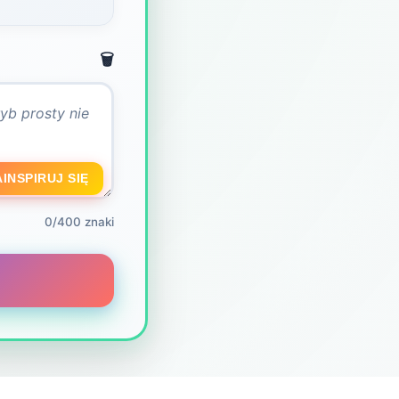
🗑️
AINSPIRUJ SIĘ
0/400 znaki