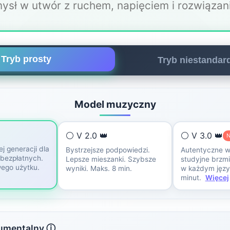
ysł w utwór z ruchem, napięciem i rozwiązan
Tryb prosty
Tryb niestanda
Model muzyczny
⚪ V 2.0 👑
⚪ V 3.0 👑
j generacji dla
Bystrzejsze podpowiedzi.
Autentyczne w
bezpłatnych.
Lepsze mieszanki. Szybsze
studyjne brzmi
ego użytku.
wyniki. Maks. 8 min.
w każdym języ
minut.
Więcej
rumentalny ⓘ