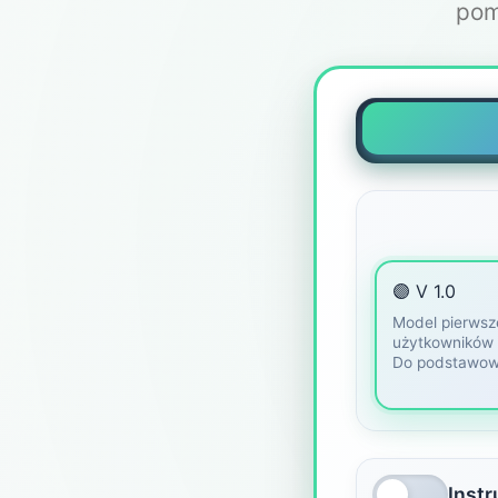
pom
🟣 V 1.0
Model pierwsze
użytkowników 
Do podstawow
Inst