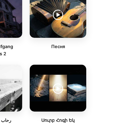
lfgang
Песня
s 2
رحاب 
Սուրբ Հոգի Եկ