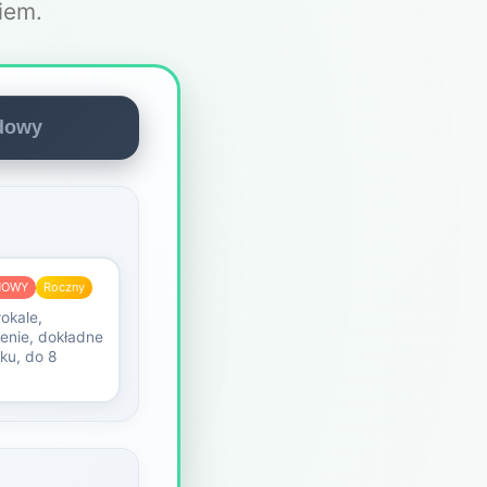
iem.
rdowy
NOWY
Roczny
okale,
enie, dokładne
ku, do 8