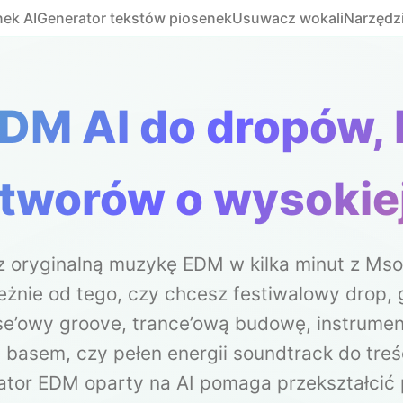
ek AI
Generator tekstów piosenek
Usuwacz wokali
Narzędz
DM AI do dropów, bu
utworów o wysokiej
 oryginalną muzykę EDM w kilka minut z Mso
eżnie od tego, czy chcesz festiwalowy drop, 
e’owy groove, trance’ową budowę, instrumen
 basem, czy pełen energii soundtrack do treś
ator EDM oparty na AI pomaga przekształcić 