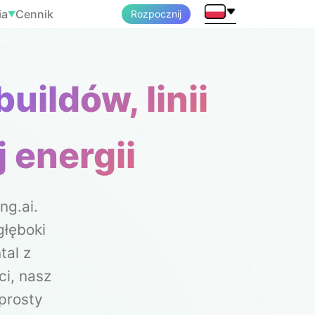
ia
Cennik
Rozpocznij
▼
ildów, linii
 energii
ng.ai.
głęboki
tal z
ci, nasz
prosty