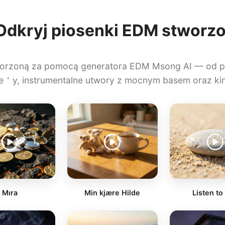
Odkryj piosenki EDM stworzo
tworzoną za pomocą generatora EDM Msong AI — od p
se＇y, instrumentalne utwory z mocnym basem oraz 
Mıra
Min kjære Hilde
Listen to