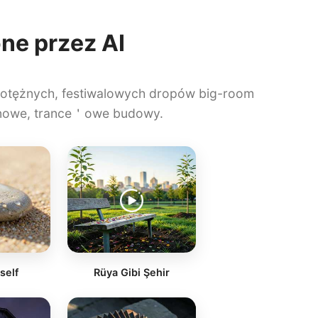
ne przez AI
otężnych, festiwalowych dropów big-room
kinowe, trance＇owe budowy.
 self
Rüya Gibi Şehir