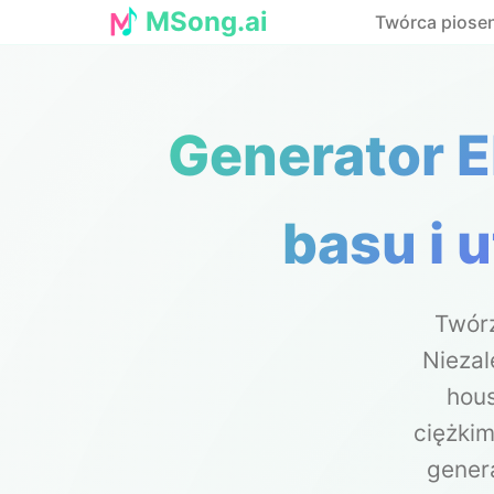
MSong.ai
Twórca piosen
Generator E
basu i 
Twórz
Niezal
hous
ciężkim
gener