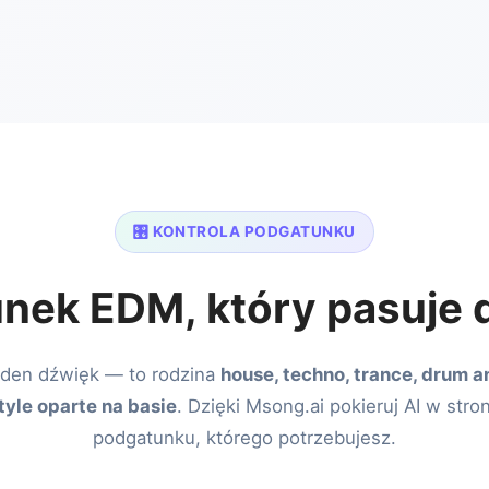
🎛️ KONTROLA PODGATUNKU
nek EDM, który pasuje d
eden dźwięk — to rodzina
house, techno, trance, drum an
tyle oparte na basie
. Dzięki Msong.ai pokieruj AI w stro
podgatunku, którego potrzebujesz.