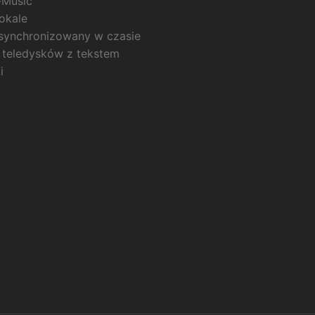
-Music
okale
zsynchronizowany w czasie
 teledysków z tekstem
i