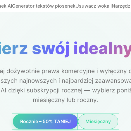
ek AI
Generator tekstów piosenek
Usuwacz wokali
Narzędz
erz swój idealny
aj dożywotnie prawa komercyjne i wyłączny 
aszych najnowszych i najbardziej zaawansow
 AI dzięki subskrypcji rocznej — wybierz poniż
miesięczny lub roczny.
Rocznie – 50% TANIEJ
Miesięczny