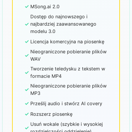
✓
MSong.ai 2.0
Dostęp do najnowszego i
✓
najbardziej zaawansowanego
modelu 3.0
✓
Licencja komercyjna na piosenkę
Nieograniczone pobieranie plików
✓
WAV
Tworzenie teledysku z tekstem w
✓
formacie MP4
Nieograniczone pobieranie plików
✓
MP3
✓
Prześlij audio i stwórz AI covery
✓
Rozszerz piosenkę
Usuń wokale (szybkie i wysokiej
✓
rozdzielczości oddzielenie)