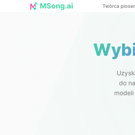
MSong.ai
Twórca piosen
Wybi
Uzysk
do n
modeli