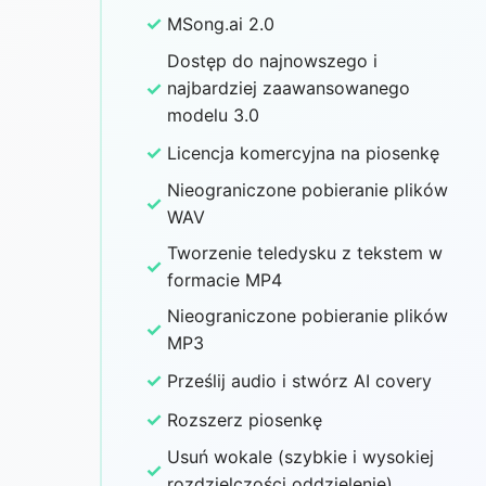
✓
MSong.ai 2.0
Dostęp do najnowszego i
✓
najbardziej zaawansowanego
modelu 3.0
✓
Licencja komercyjna na piosenkę
Nieograniczone pobieranie plików
✓
WAV
Tworzenie teledysku z tekstem w
✓
formacie MP4
Nieograniczone pobieranie plików
✓
MP3
✓
Prześlij audio i stwórz AI covery
✓
Rozszerz piosenkę
Usuń wokale (szybkie i wysokiej
✓
rozdzielczości oddzielenie)