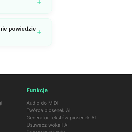
+
łożone w ciągu 24
ne. Dodatkowo, konto
tego samego konta.
rzyć muzykę razem,
nie powiedzie
+
iosenkę + jedno
mi. Jeśli generowanie
o.
Funkcje
gi
Audio do MIDI
Twórca piosenek AI
Generator tekstów piosenek AI
Usuwacz wokali AI