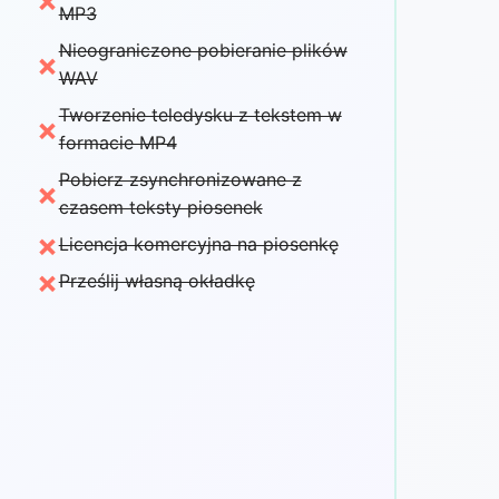
×
MP3
Nieograniczone pobieranie plików
×
WAV
Tworzenie teledysku z tekstem w
×
formacie MP4
Pobierz zsynchronizowane z
×
czasem teksty piosenek
×
Licencja komercyjna na piosenkę
×
Prześlij własną okładkę