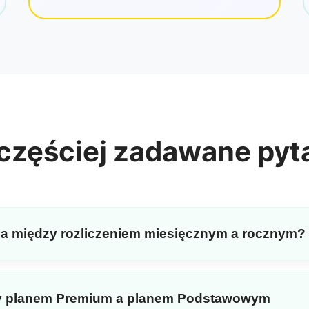
częściej zadawane pyt
ica między rozliczeniem miesięcznym a rocznym?
ują tylko pobieranie MP3. Plany roczne obejmują zarówno 
aszego najnowszego i najbardziej zaawansowanego modelu 
y planem Premium a planem Podstawowym
wygenerowany utwór. Dodatkowo zaoszczędzisz do 50% w