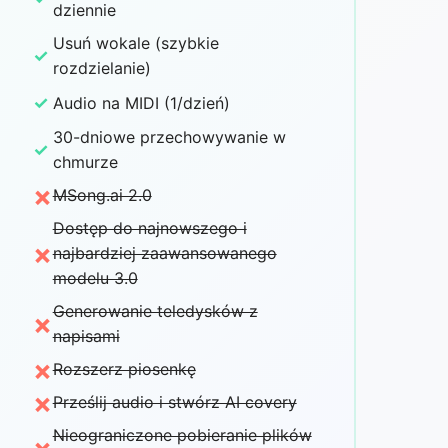
dziennie
Usuń wokale (szybkie
✓
rozdzielanie)
✓
Audio na MIDI (1/dzień)
30-dniowe przechowywanie w
✓
chmurze
×
MSong.ai 2.0
Dostęp do najnowszego i
×
najbardziej zaawansowanego
modelu 3.0
Generowanie teledysków z
×
napisami
×
Rozszerz piosenkę
×
Prześlij audio i stwórz AI covery
Nieograniczone pobieranie plików