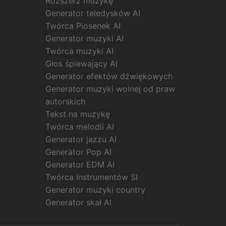
Rozszerz muzykę
Generator teledysków AI
Twórca Piosenek AI
Generator muzyki AI
Twórca muzyki AI
Głos śpiewający AI
Generator efektów dźwiękowych
Generator muzyki wolnej od praw
autorskich
Tekst na muzykę
Twórca melodii AI
Generator jazzu AI
Generator Pop AI
Generator EDM AI
Twórca Instrumentów SI
Generator muzyki country
Generator skał AI