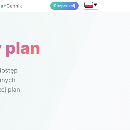
ia
Cennik
Rozpocznij
▼
 plan
dostęp
anych
ej plan