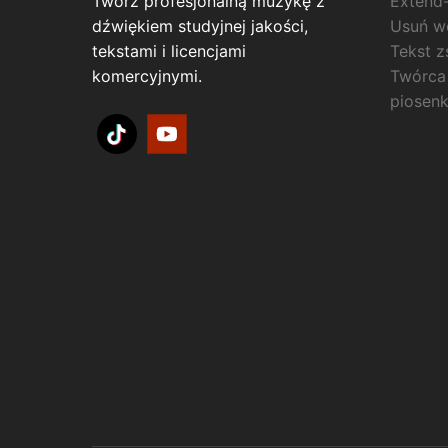
Twórz profesjonalną muzykę z
Extend
dźwiękiem studyjnej jakości,
Usuń w
tekstami i licencjami
Tekst 
komercyjnymi.
Twórca
piosenk