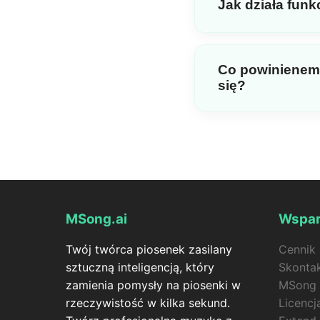
Jak działa fun
polityką zwrotów:
http
godzin od zakupu. Wni
Plan Premium pozwala
musi zużyć mniej niż 2
Idealny dla zespołów,
Co powinienem 
korzystając z tej samej
się?
Generator teledysków 
zdjęcie, z synchroniza
wideo się nie powiedz
MSong.ai
Wspar
Twój twórca piosenek zasilany
Cennik
sztuczną inteligencją, który
Skontak
zamienia pomysły na piosenki w
MSong 
rzeczywistość w kilka sekund.
Licenc