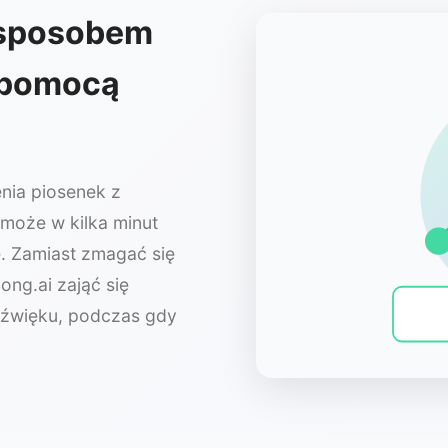
m sposobem
a pomocą
enia piosenek z
 może w kilka minut
ę. Zamiast zmagać się
ng.ai zająć się
dźwięku, podczas gdy