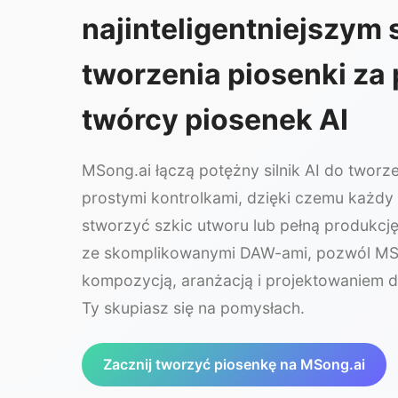
najinteligentniejszy
tworzenia piosenki z
twórcy piosenek AI
MSong.ai łączą potężny silnik AI do tworz
prostymi kontrolkami, dzięki czemu każdy
stworzyć szkic utworu lub pełną produkcj
ze skomplikowanymi DAW-ami, pozwól MSo
kompozycją, aranżacją i projektowaniem 
Ty skupiasz się na pomysłach.
Zacznij tworzyć piosenkę na MSong.ai