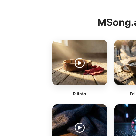
MSong.a
Riiinto
Fal