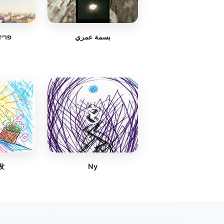
بسمة عمري
פריד
发
Ny