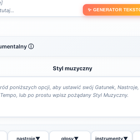
✨ GENERATOR TEKST
rumentalny ⓘ
Styl muzyczny
nastroje
▼
głosy
▼
instrumenty
▼