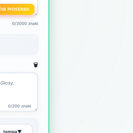
ÓW PIOSENEK
0/3000 znaki
🗑️
0/200 znaki
tempa
▼