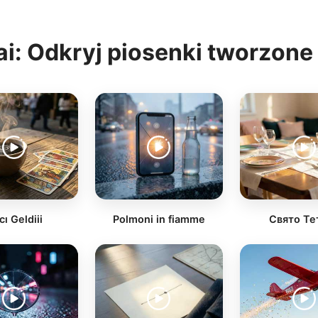
i: Odkryj piosenki tworzone 
cı Geldiii
Polmoni in fiamme
Свято Те