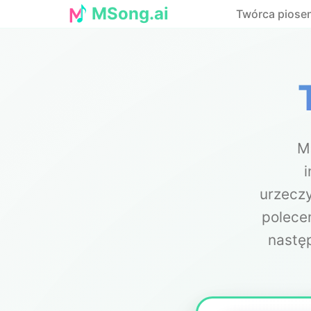
MSong.ai
Twórca piosen
M
i
urzeczy
polecen
następ