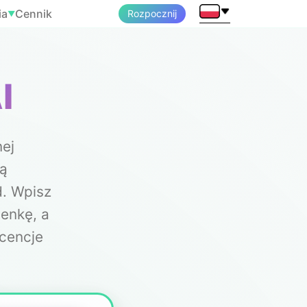
ia
Cennik
Rozpocznij
▼
I
ej
cą
d. Wpisz
senkę, a
icencje