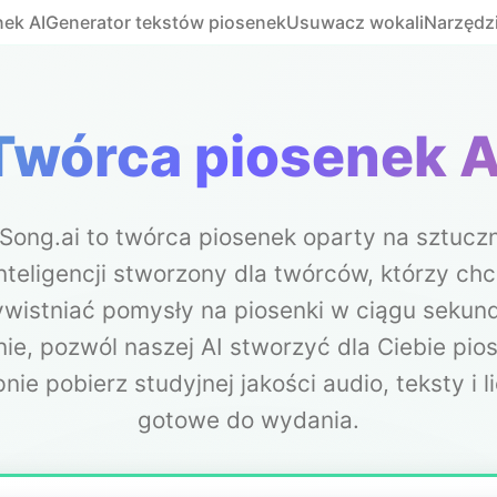
ek AI
Generator tekstów piosenek
Usuwacz wokali
Narzędz
Twórca piosenek A
Song.ai to twórca piosenek oparty na sztuczn
nteligencji stworzony dla twórców, którzy ch
wistniać pomysły na piosenki w ciągu sekun
ie, pozwól naszej AI stworzyć dla Ciebie pio
nie pobierz studyjnej jakości audio, teksty i l
gotowe do wydania.