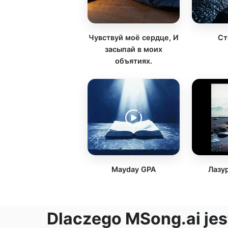
Чувствуй моё сердце, И
Ст
засыпай в моих
объятиях.
Mayday GPA
Лазу
Dlaczego MSong.ai jes