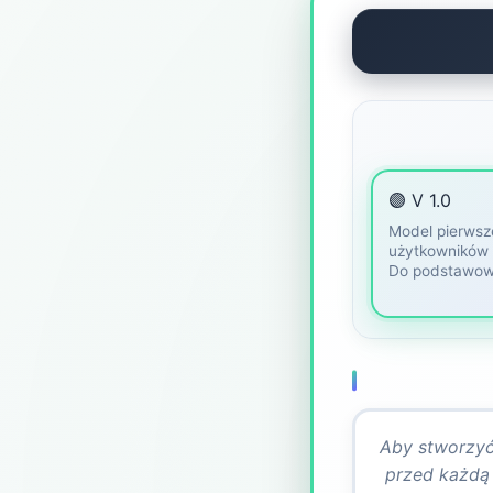
🟣 V 1.0
Model pierwsze
użytkowników 
Do podstawow