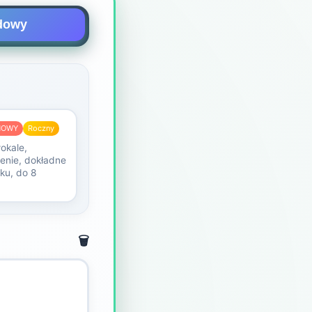
rdowy
NOWY
Roczny
okale,
enie, dokładne
ku, do 8
🗑️