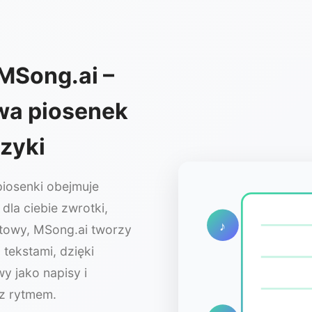
 MSong.ai –
wa piosenek
zyki
iosenki obejmuje
 dla ciebie zwrotki,
♪
otowy, MSong.ai tworzy
tekstami, dzięki
y jako napisy i
z rytmem.