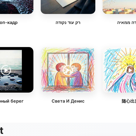
оп-кадр
רק עוד נקודה
ה ממאיה
рный берег
Света И Денис
随心出
t