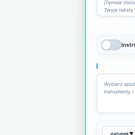
Inst
gatunek
▼