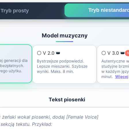
Tryb niestanda
Tryb prosty
Model muzyczny
⚪ V 2.0 👑
⚪ V 3.0 👑
j generacji dla
Bystrzejsze podpowiedzi.
Autentyczne w
bezpłatnych.
Lepsze mieszanki. Szybsze
studyjne brzmi
ego użytku.
wyniki. Maks. 8 min.
w każdym języ
minut.
Więcej
Tekst piosenki