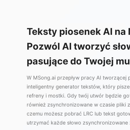
Teksty piosenek AI na
Pozwól AI tworzyć sło
pasujące do Twojej mu
W MSong.ai przepływ pracy AI tworzącej p
inteligentny generator tekstów, który pisze
refreny i mostki. Gdy twój utwór będzie g
również zsynchronizowane w czasie pliki z 
czemu możesz pobrać LRC lub tekst gotow
utrzymać każde słowo zsynchronizowane 