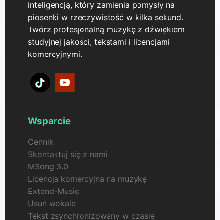
inteligencją, który zamienia pomysły na
piosenki w rzeczywistość w kilka sekund.
Twórz profesjonalną muzykę z dźwiękiem
studyjnej jakości, tekstami i licencjami
komercyjnymi.
Wsparcie
Cennik
Skontaktuj się z nami
MSong 3.0
Licencja komercyjna na muzykę
Extend-Music
Usuń wokale
Tekst zsynchronizowany w czasie