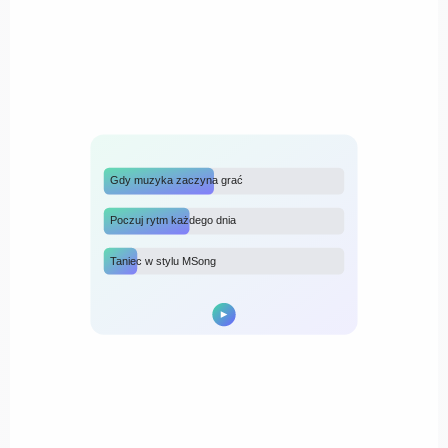
Gdy muzyka zaczyna grać
Poczuj rytm każdego dnia
Taniec w stylu MSong