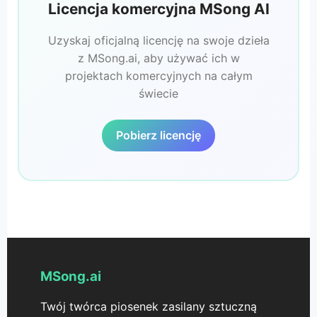
Licencja komercyjna MSong AI
Uzyskaj oficjalną licencję na swoje dzieła
z MSong.ai, aby używać ich w
projektach komercyjnych na całym
świecie
Pobierz licencję
MSong.ai
Twój twórca piosenek zasilany sztuczną