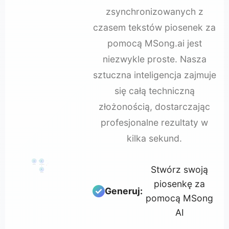
zsynchronizowanych z
czasem tekstów piosenek za
pomocą MSong.ai jest
niezwykle proste. Nasza
sztuczna inteligencja zajmuje
się całą techniczną
złożonością, dostarczając
profesjonalne rezultaty w
kilka sekund.
1
2
♪
♫
Generuj
Synchronizuj
Stwórz swoją
♬
3
Eksport
piosenkę za
Generuj:
pomocą MSong
AI