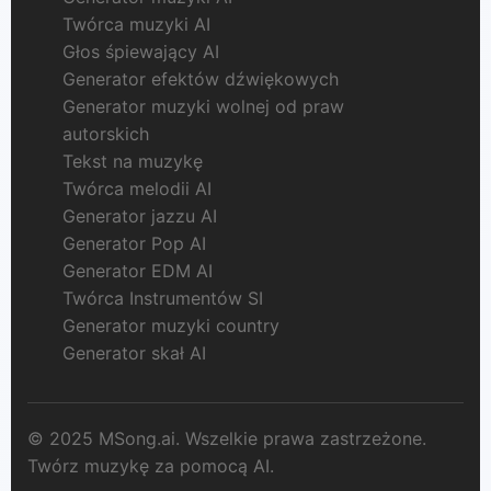
Twórca muzyki AI
Głos śpiewający AI
Generator efektów dźwiękowych
Generator muzyki wolnej od praw
autorskich
Tekst na muzykę
Twórca melodii AI
Generator jazzu AI
Generator Pop AI
Generator EDM AI
Twórca Instrumentów SI
Generator muzyki country
Generator skał AI
© 2025 MSong.ai. Wszelkie prawa zastrzeżone.
Twórz muzykę za pomocą AI.