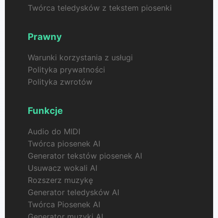
Twórca teledysków z tekstem piosenki
Prawny
Warunki korzystania z usługi
Polityka prywatności
Polityka zwrotów
Funkcje
Audio do MIDI
Twórca piosenek AI
Generator tekstów piosenek AI
Usuwacz wokali AI
Rozszerz muzykę
Generator teledysków AI
Twórca Piosenek AI
Generator muzyki AI