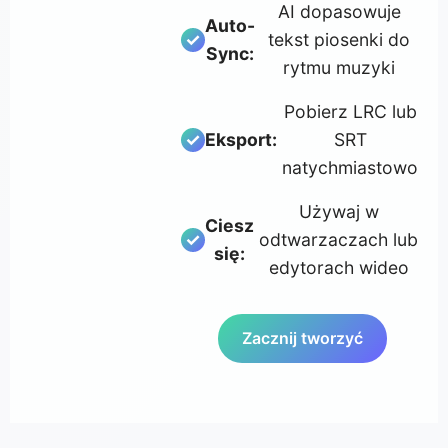
AI dopasowuje
Auto-
tekst piosenki do
Sync:
rytmu muzyki
Pobierz LRC lub
Eksport:
SRT
natychmiastowo
Używaj w
Ciesz
odtwarzaczach lub
się:
edytorach wideo
Zacznij tworzyć